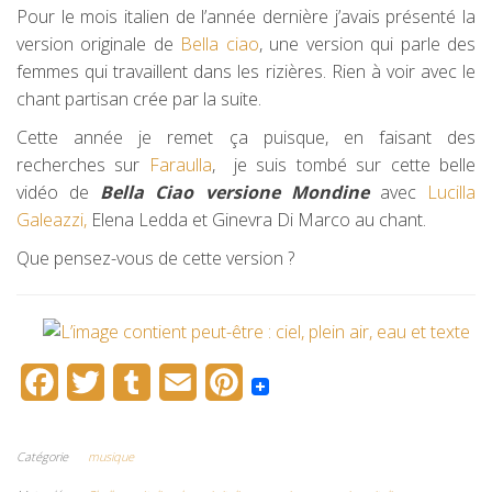
Pour le mois italien de l’année dernière j’avais présenté la
version originale de
Bella ciao
, une version qui parle des
femmes qui travaillent dans les rizières. Rien à voir avec le
chant partisan crée par la suite.
Cette année je remet ça puisque, en faisant des
recherches sur
Faraulla
, je suis tombé sur cette belle
vidéo de
Bella Ciao versione Mondine
avec
Lucilla
Galeazzi,
Elena Ledda et Ginevra Di Marco au chant.
Que pensez-vous de cette version ?
F
T
T
E
P
a
w
u
m
i
c
i
m
a
n
Catégorie
musique