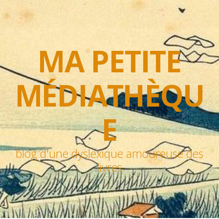
MA PETITE
MÉDIATHÈQU
E
blog d'une dyslexique amoureuse des
livres