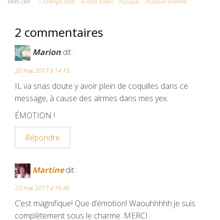
e
t
b
i
t
Mots-clés
Challenge Italie
le mois italien
musique
musique italienne
b
t
l
l
e
2 commentaires
o
e
r
r
o
r
e
Marion
dit :
k
s
20 mai 2017 à 14:15
t
IL va snas doute y avoir plein de coquilles dans ce
message, à cause des alrmes dans mes yex.
ÉMOTION !
Répondre
Martine
dit :
25 mai 2017 à 16:46
C’est magnifique! Que d’émotion! Waouhhhhh je suis
complètement sous le charme. MERCI