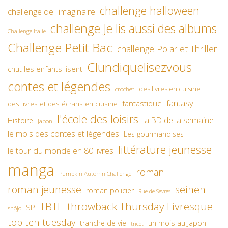
challenge halloween
challenge de l'imaginaire
challenge Je lis aussi des albums
Challenge Italie
Challenge Petit Bac
challenge Polar et Thriller
Clundiquelisezvous
chut les enfants lisent
contes et légendes
des livres en cuisine
crochet
fantasy
fantastique
des livres et des écrans en cuisine
l'école des loisirs
la BD de la semaine
Histoire
Japon
le mois des contes et légendes
Les gourmandises
littérature jeunesse
le tour du monde en 80 livres
manga
roman
Pumpkin Automn Challenge
roman jeunesse
seinen
roman policier
Rue de Sevres
TBTL
throwback Thursday Livresque
SP
shôjo
top ten tuesday
un mois au Japon
tranche de vie
tricot