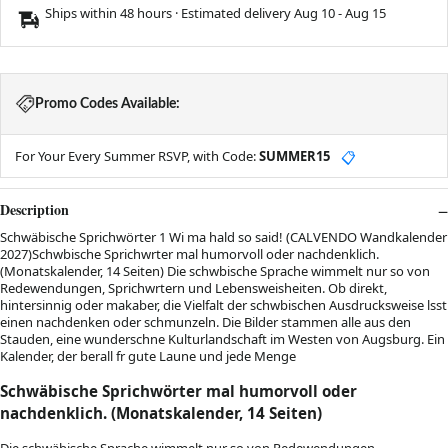
Ships within 48 hours · Estimated delivery
Aug 10
-
Aug 15
Promo Codes Available:
For Your Every Summer RSVP, with Code:
SUMMER15
📋
Description
Schwäbische Sprichwörter 1 Wi ma hald so said! (CALVENDO Wandkalender
2027)Schwbische Sprichwrter mal humorvoll oder nachdenklich.
(Monatskalender, 14 Seiten) Die schwbische Sprache wimmelt nur so von
Redewendungen, Sprichwrtern und Lebensweisheiten. Ob direkt,
hintersinnig oder makaber, die Vielfalt der schwbischen Ausdrucksweise lsst
einen nachdenken oder schmunzeln. Die Bilder stammen alle aus den
Stauden, eine wunderschne Kulturlandschaft im Westen von Augsburg. Ein
Kalender, der berall fr gute Laune und jede Menge
Schwäbische Sprichwörter mal humorvoll oder
nachdenklich. (Monatskalender, 14 Seiten)
Die schwäbische Sprache wimmelt nur so von Redewendungen,