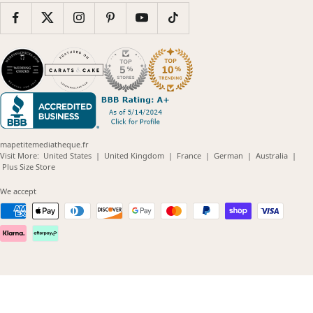
mapetitemediatheque.fr
(opens
(opens
(opens
(opens
(opens
Visit More:
United States
|
United Kingdom
|
France
|
German
|
Australia
|
(opens
in
in
in
in
in
Plus Size Store
in
new
new
new
new
new
new
window)
window)
window)
window)
windo
We accept
window)