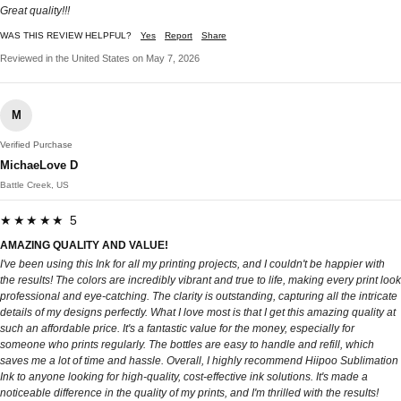
Great quality!!!
WAS THIS REVIEW HELPFUL?
Yes
Report
Share
Reviewed in the United States on May 7, 2026
M
Verified Purchase
MichaeLove D
Battle Creek, US
★★★★★ 5
AMAZING QUALITY AND VALUE!
I've been using this Ink for all my printing projects, and I couldn't be happier with
the results! The colors are incredibly vibrant and true to life, making every print look
professional and eye-catching. The clarity is outstanding, capturing all the intricate
details of my designs perfectly. What I love most is that I get this amazing quality at
such an affordable price. It's a fantastic value for the money, especially for
someone who prints regularly. The bottles are easy to handle and refill, which
saves me a lot of time and hassle. Overall, I highly recommend Hiipoo Sublimation
Ink to anyone looking for high-quality, cost-effective ink solutions. It's made a
noticeable difference in the quality of my prints, and I'm thrilled with the results!