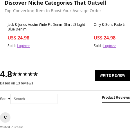
Discover Niche Categories That Outsell
Top-Converting Item to Boost Your Average Order
Best in 7 days
Best in 7 days
Jack & Jones Austin Wide Fit Denim Shirt LS Light
Only & Sons Fade Loos
Blue Denim
US$ 24.98
US$ 24.98
Sold :
Login>>
Sold :
Login>>
4.8
★★★★★
WRITE REVIEW
Based on 13 reviews
Product Reviews
Sort
C
Verified Purchase