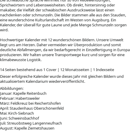
Sprichwörtern und Lebensweisheiten. Ob direkt, hintersinnig oder
makaber, die Vielfalt der schwäbischen Ausdrucksweise lässt einen
nachdenken oder schmunzeln. Die Bilder stammen alle aus den Stauden,
eine wunderschöne Kulturlandschaft im Westen von Augsburg. Ein
Kalender, der überall für gute Laune und jede Menge Schmunzeln sorgen
wird.
Hochwertiger Kalender mit 12 wunderschönen Bildern. Unsere Umwelt
liegt uns am Herzen. Daher vermeiden wir Überproduktion und somit
deutliche Abfallmengen, da wir bedarfsgerecht in Einzelfertigung in Europa
produzieren. Wir halten unsere Transportwege kurz und sorgen für eine
klimabewusste Logistik.
14 Seiten bestehend aus 1 Cover | 12 Monatsseiten | 1 Indexseite
Dieser erfolgreiche Kalender wurde dieses Jahr mit gleichen Bildern und
aktualisiertem Kalendarium wiederveröffentlicht.
Abbildungen:
Januar: Kapelle Reitenbuch
Februar: Habertsweiler
März: Feldkreuz bei Reichertshofen
April: Staudenhaus Oberschönenfeld
Mai: Kirch-Siebnach
Juni: Schweinsbachhof
Juli: Streuobstweg Langenneufnach
August: Kapelle Ziemetshausen