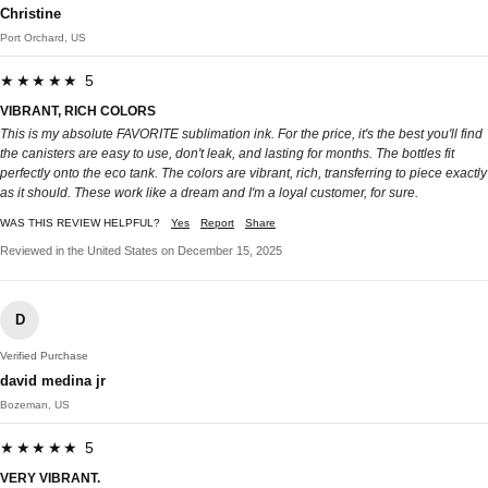
Christine
Port Orchard, US
★★★★★ 5
VIBRANT, RICH COLORS
This is my absolute FAVORITE sublimation ink. For the price, it's the best you'll find
the canisters are easy to use, don't leak, and lasting for months. The bottles fit
perfectly onto the eco tank. The colors are vibrant, rich, transferring to piece exactly
as it should. These work like a dream and I'm a loyal customer, for sure.
WAS THIS REVIEW HELPFUL?
Yes
Report
Share
Reviewed in the United States on December 15, 2025
D
Verified Purchase
david medina jr
Bozeman, US
★★★★★ 5
VERY VIBRANT.