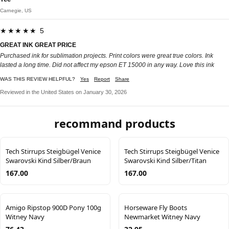
Carnegie, US
★★★★★ 5
GREAT INK GREAT PRICE
Purchased ink for sublimation projects. Print colors were great true colors. Ink
lasted a long time. Did not affect my epson ET 15000 in any way. Love this ink
WAS THIS REVIEW HELPFUL?
Yes
Report
Share
Reviewed in the United States on January 30, 2026
recommand products
Tech Stirrups Steigbügel Venice
Tech Stirrups Steigbügel Venice
Swarovski Kind Silber/Braun
Swarovski Kind Silber/Titan
167.00
167.00
Amigo Ripstop 900D Pony 100g
Horseware Fly Boots
Witney Navy
Newmarket Witney Navy