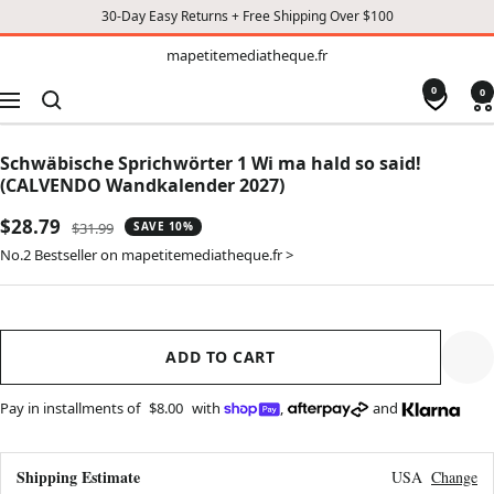
30-Day Easy Returns + Free Shipping Over $100
TO
mapetitemediatheque.fr
mapetitemediatheque.fr
CONTENT
0
0
Navigation
Schwäbische Sprichwörter 1 Wi ma hald so said!
(CALVENDO Wandkalender 2027)
Sale
$28.79
Regular
$31.99
SAVE 10%
price
price
No.2 Bestseller on mapetitemediatheque.fr >
ADD TO CART
Pay in installments of
$8.00
with
,
and
Shipping Estimate
USA
Change