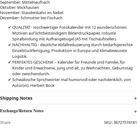
September: Mittelneufnach
Oktober: Mickhausen
November: Staudenbahn im Nebel
Dezember: Schmutter bei Fischach
QUALITÄT - Hochwertiger Fotokalender mit 12 wunderschönen
Motiven auf lichtbeständigem Bilderdruckpapier, robuste
Spiralbindung mit Aufhängebügel (A5 mit Tischaufsteller).
NACHHALTIG - deutliche Abfallreduzierung durch bedarfsgerechte
Einzelstückfertigung, Produktion in Europa und klimabewusste
Logistik.
PERFEKTES GESCHENK – Kalender für Freunde und Familie, für
Kinder und Erwachsene, jung und alt, zu Weihnachten, Geburtstag
oder zwischendurch.
Schwäbische Sprichwörter mal humorvoll oder nachdenklich. von
Autor(in): Herbert Böck
Shipping Notes
Exchange/Return Notes
Share
SKU:
36727574181