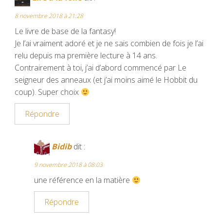
k
s
8 novembre 2018 à 21:28
t
Le livre de base de la fantasy!
Je l’ai vraiment adoré et je ne sais combien de fois je l’ai
relu depuis ma première lecture à 14 ans.
Contrairement à toi, j’ai d’abord commencé par Le
seigneur des anneaux (et j’ai moins aimé le Hobbit du
coup). Super choix
Répondre
Bidib
dit :
9 novembre 2018 à 08:03
une référence en la matière
Répondre