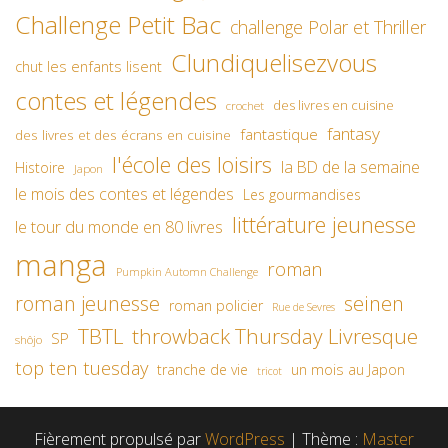
Challenge Petit Bac
challenge Polar et Thriller
Clundiquelisezvous
chut les enfants lisent
contes et légendes
des livres en cuisine
crochet
fantasy
fantastique
des livres et des écrans en cuisine
l'école des loisirs
la BD de la semaine
Histoire
Japon
le mois des contes et légendes
Les gourmandises
littérature jeunesse
le tour du monde en 80 livres
manga
roman
Pumpkin Automn Challenge
roman jeunesse
seinen
roman policier
Rue de Sevres
TBTL
throwback Thursday Livresque
SP
shôjo
top ten tuesday
un mois au Japon
tranche de vie
tricot
Fièrement propulsé par
WordPress
|
Thème :
Master