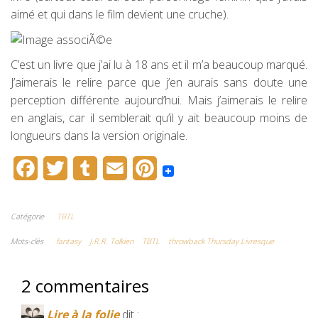
aimé et qui dans le film devient une cruche).
C’est un livre que j’ai lu à 18 ans et il m’a beaucoup marqué.
J’aimerais le relire parce que j’en aurais sans doute une
perception différente aujourd’hui. Mais j’aimerais le relire
en anglais, car il semblerait qu’il y ait beaucoup moins de
longueurs dans la version originale.
F
T
T
E
P
a
w
u
m
i
c
i
m
a
n
Catégorie
TBTL
e
t
b
i
t
Mots-clés
fantasy
J.R.R. Tolkien
TBTL
throwback Thursday Livresque
b
t
l
l
e
2 commentaires
o
e
r
r
o
r
e
Lire à la folie
dit :