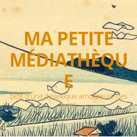
MA PETITE
MÉDIATHÈQU
E
blog d'une dyslexique amoureuse des
livres