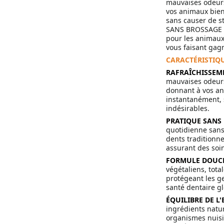
mauvaises odeurs
vos animaux bien
sans causer de st
SANS BROSSAGE Of
pour les animaux 
vous faisant gag
CARACTÉRISTIQ
RAFRAÎCHISSEME
mauvaises odeurs
donnant à vos an
instantanément, s
indésirables.
PRATIQUE SANS 
quotidienne sans 
dents traditionne
assurant des soi
FORMULE DOUCE 
végétaliens, tot
protégeant les g
santé dentaire gl
ÉQUILIBRE DE L
ingrédients natur
organismes nuisib