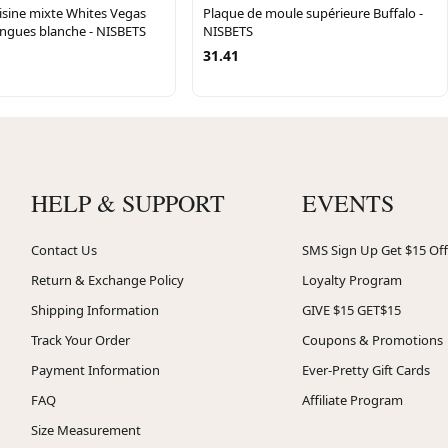
isine mixte Whites Vegas
Plaque de moule supérieure Buffalo -
ngues blanche - NISBETS
NISBETS
31.41
HELP & SUPPORT
EVENTS
Contact Us
SMS Sign Up Get $15 Off
Return & Exchange Policy
Loyalty Program
Shipping Information
GIVE $15 GET$15
Track Your Order
Coupons & Promotions
Payment Information
Ever-Pretty Gift Cards
FAQ
Affiliate Program
Size Measurement