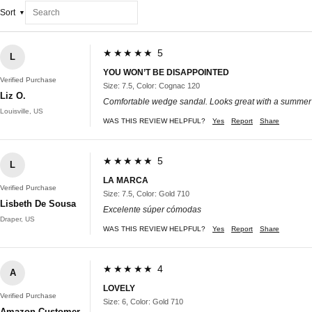
Sort
★★★★★ 5
L
YOU WON’T BE DISAPPOINTED
Verified Purchase
Size: 7.5, Color: Cognac 120
Liz O.
Comfortable wedge sandal. Looks great with a summer d
Louisville, US
WAS THIS REVIEW HELPFUL?
Yes
Report
Share
★★★★★ 5
L
LA MARCA
Verified Purchase
Size: 7.5, Color: Gold 710
Lisbeth De Sousa
Excelente súper cómodas
Draper, US
WAS THIS REVIEW HELPFUL?
Yes
Report
Share
★★★★★ 4
A
LOVELY
Verified Purchase
Size: 6, Color: Gold 710
Amazon Customer