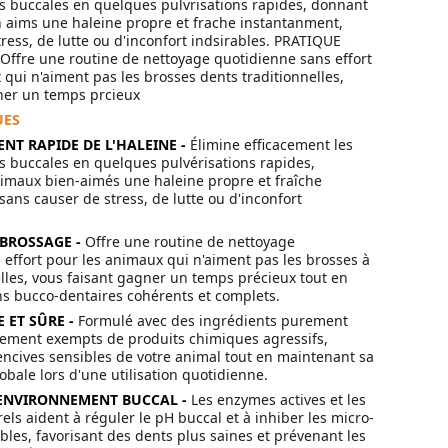
 buccales en quelques pulvrisations rapides, donnant
 aims une haleine propre et frache instantanment,
ress, de lutte ou d'inconfort indsirables. PRATIQUE
fre une routine de nettoyage quotidienne sans effort
qui n'aiment pas les brosses dents traditionnelles,
ner un temps prcieux
UES
NT RAPIDE DE L'HALEINE -
Élimine efficacement les
 buccales en quelques pulvérisations rapides,
imaux bien-aimés une haleine propre et fraîche
ans causer de stress, de lutte ou d'inconfort
BROSSAGE -
Offre une routine de nettoyage
effort pour les animaux qui n'aiment pas les brosses à
lles, vous faisant gagner un temps précieux tout en
ns bucco-dentaires cohérents et complets.
ET SÛRE -
Formulé avec des ingrédients purement
alement exempts de produits chimiques agressifs,
encives sensibles de votre animal tout en maintenant sa
obale lors d'une utilisation quotidienne.
'ENVIRONNEMENT BUCCAL -
Les enzymes actives et les
els aident à réguler le pH buccal et à inhiber les micro-
les, favorisant des dents plus saines et prévenant les