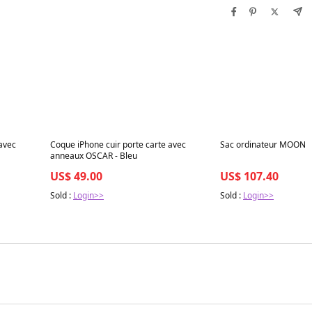
Best in 7 days
Best in 7 days
 avec
Coque iPhone cuir porte carte avec
Sac ordinateur MOON
anneaux OSCAR - Bleu
US$ 49.00
US$ 107.40
Sold :
Login>>
Sold :
Login>>