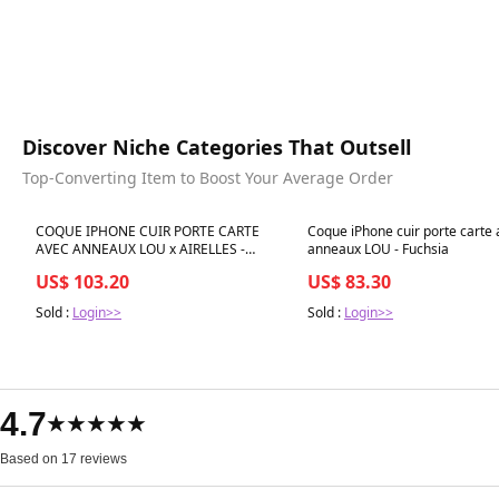
Discover Niche Categories That Outsell
Top-Converting Item to Boost Your Average Order
Best in 7 days
Best in 7 days
COQUE IPHONE CUIR PORTE CARTE
Coque iPhone cuir porte carte
AVEC ANNEAUX LOU x AIRELLES -
anneaux LOU - Fuchsia
ORANGE
US$ 103.20
US$ 83.30
Sold :
Login>>
Sold :
Login>>
4.7
★★★★★
Based on 17 reviews