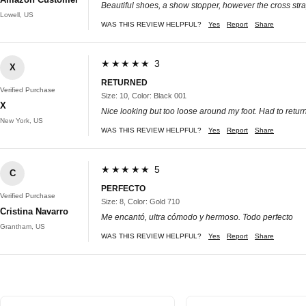
Beautiful shoes, a show stopper, however the cross strap
Lowell, US
WAS THIS REVIEW HELPFUL?
Yes
Report
Share
★★★★★ 3
X
RETURNED
Verified Purchase
Size: 10, Color: Black 001
X
Nice looking but too loose around my foot. Had to retur
New York, US
WAS THIS REVIEW HELPFUL?
Yes
Report
Share
★★★★★ 5
C
PERFECTO
Verified Purchase
Size: 8, Color: Gold 710
Cristina Navarro
Me encantó, ultra cómodo y hermoso. Todo perfecto
Grantham, US
WAS THIS REVIEW HELPFUL?
Yes
Report
Share