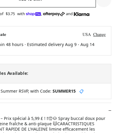
 of
$3.75
with
,
and
ate
USA
Change
hin 48 hours · Estimated delivery
Aug 9
-
Aug 14
es Available:
y Summer RSVP, with Code:
SUMMER15
📋
 – Prix spécial à 5,99 £ ! ‼️⏰🐶 Spray buccal doux pour
eine fraîche & anti-plaque 🐱CARACTRISTIQUES
 RAPIDE DE L'HALEINE limine efficacement les