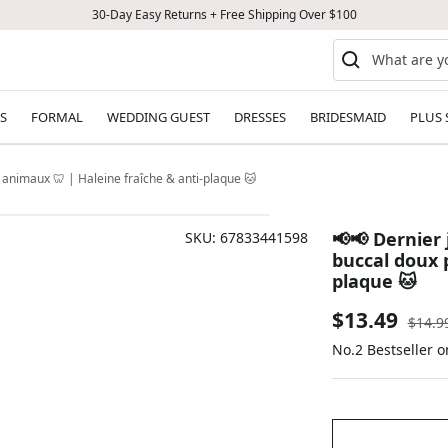
30-Day Easy Returns + Free Shipping Over $100
S
FORMAL
WEDDING GUEST
DRESSES
BRIDESMAID
PLUS 
r animaux 🦷 | Haleine fraîche & anti-plaque 🐱
📢📢 Dernier j
SKU:
67833441598
buccal doux 
plaque 🐱
Sale
$13.49
Regul
$14.9
price
No.2 Bestseller 
price