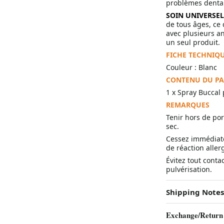
problèmes dentai
SOIN UNIVERSE
de tous âges, ce 
avec plusieurs a
un seul produit.
FICHE TECHNIQ
Couleur : Blanc
CONTENU DU P
1 x Spray Buccal
REMARQUES
Tenir hors de por
sec.
Cessez immédiatem
de réaction aller
Évitez tout conta
pulvérisation.
Shipping Notes
Exchange/Return