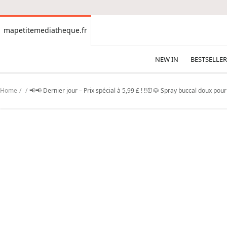
CONTENT
mapetitemediatheque.fr
mapetitemediatheque.fr
NEW IN
BESTSELLER
Home
📢📢 Dernier jour – Prix spécial à 5,99 £ ! ‼️⏰🐶 Spray buccal doux pou