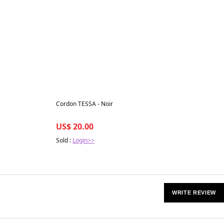
Best in 7 days
Cordon TESSA - Noir
US$ 20.00
Sold :
Login>>
WRITE REVIEW