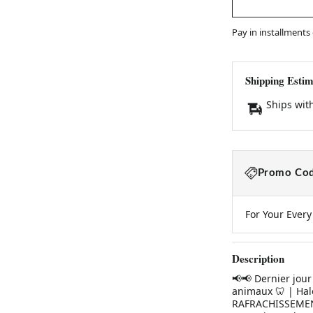
Pay in installments
Shipping Estim
Ships wit
Promo Cod
For Your Ever
Description
📢📢 Dernier jour
animaux 🦷 | Hal
RAFRACHISSEMENT