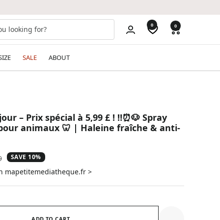
0
0
SIZE
SALE
ABOUT
our – Prix spécial à 5,99 £ ! ‼️⏰🐶 Spray
pour animaux 🦷 | Haleine fraîche & anti-
SAVE 10%
ar
9
on mapetitemediatheque.fr >
ADD TO CART