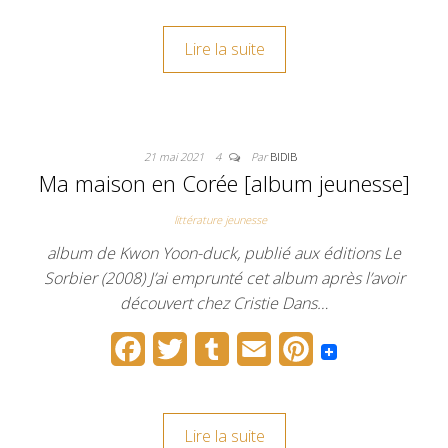
c
i
m
a
n
Lire la suite
e
t
b
i
t
b
t
l
l
e
o
e
r
r
21 mai 2021
4
Par
BIDIB
o
r
e
Ma maison en Corée [album jeunesse]
k
s
littérature jeunesse
t
album de Kwon Yoon-duck, publié aux éditions Le
Sorbier (2008) J’ai emprunté cet album après l’avoir
découvert chez Cristie Dans…
F
T
T
E
P
a
w
u
m
i
c
i
m
a
n
Lire la suite