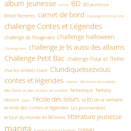
album jeunesse
BD
BD jeunesse
anime
carnet de bord
British Mysteries
challenge Christmas Time
challenge Contes et Légendes
challenge halloween
challenge de l'imaginaire
challenge Je lis aussi des albums
Challenge Italie
Challenge Petit Bac
challenge Polar et Thriller
Clundiquelisezvous
chut les enfants lisent
contes et légendes
des livres en cuisine
crochet
fantasy
fantastique
des livres et des écrans en cuisine
l'école des loisirs
la BD de la semaine
Histoire
Japon
le mois des contes et légendes
Les gourmandises
littérature jeunesse
le tour du monde en 80 livres
manga
roman
Pumpkin Automn Challenge