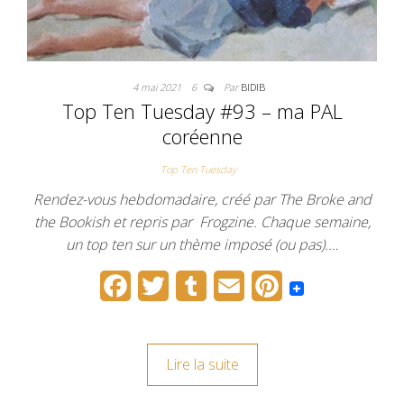
4 mai 2021
6
Par
BIDIB
Top Ten Tuesday #93 – ma PAL
coréenne
Top Ten Tuesday
Rendez-vous hebdomadaire, créé par The Broke and
the Bookish et repris par Frogzine. Chaque semaine,
un top ten sur un thème imposé (ou pas).…
F
T
T
E
P
a
w
u
m
i
c
i
m
a
n
Lire la suite
e
t
b
i
t