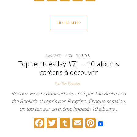
a
w
u
m
i
c
i
m
a
n
Lire la suite
e
t
b
i
t
b
t
l
l
e
o
e
r
r
2 juin 2020
4
Par
BIDIB
o
r
e
Top ten tuesday #71 – 10 albums
k
s
coréens à découvrir
t
Top Ten Tuesday
Rendez-vous hebdomadaire, créé par The Broke and
the Bookish et repris par Frogzine. Chaque semaine,
un top ten sur un thème imposé. 10 albums…
F
T
T
E
P
a
w
u
m
i