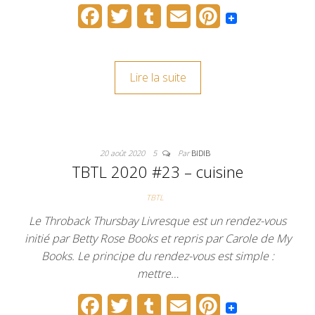
F
T
T
E
P
a
w
u
m
i
c
i
m
a
n
Lire la suite
e
t
b
i
t
b
t
l
l
e
o
e
r
r
20 août 2020
5
Par
BIDIB
o
r
e
TBTL 2020 #23 – cuisine
k
s
TBTL
t
Le Throback Thursbay Livresque est un rendez-vous
initié par Betty Rose Books et repris par Carole de My
Books. Le principe du rendez-vous est simple :
mettre…
F
T
T
E
P