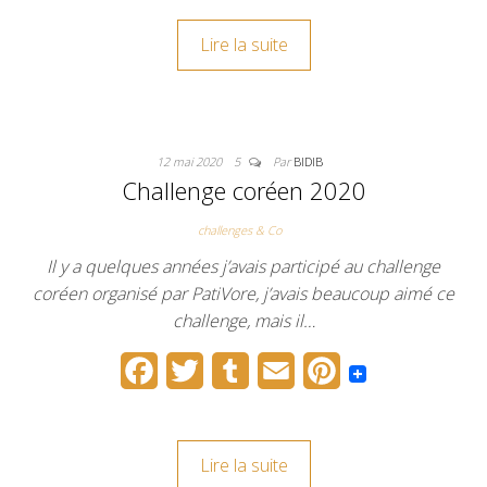
c
i
m
a
n
Lire la suite
e
t
b
i
t
b
t
l
l
e
o
e
r
r
12 mai 2020
5
Par
BIDIB
o
r
e
Challenge coréen 2020
k
s
challenges & Co
t
Il y a quelques années j’avais participé au challenge
coréen organisé par PatiVore, j’avais beaucoup aimé ce
challenge, mais il…
F
T
T
E
P
a
w
u
m
i
c
i
m
a
n
Lire la suite
e
t
b
i
t