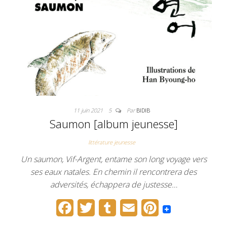
k
s
t
11 juin 2021
5
Par
BIDIB
Saumon [album jeunesse]
littérature jeunesse
Un saumon, Vif-Argent, entame son long voyage vers
ses eaux natales. En chemin il rencontrera des
adversités, échappera de justesse…
F
T
T
E
P
a
w
u
m
i