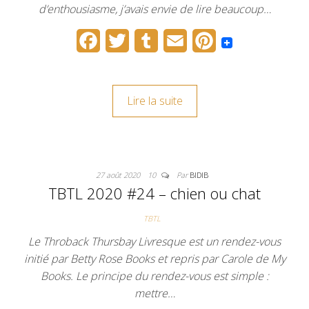
d’enthousiasme, j’avais envie de lire beaucoup…
F
T
T
E
P
a
w
u
m
i
c
i
m
a
n
Lire la suite
e
t
b
i
t
b
t
l
l
e
o
e
r
r
27 août 2020
10
Par
BIDIB
o
r
e
TBTL 2020 #24 – chien ou chat
k
s
TBTL
t
Le Throback Thursbay Livresque est un rendez-vous
initié par Betty Rose Books et repris par Carole de My
Books. Le principe du rendez-vous est simple :
mettre…