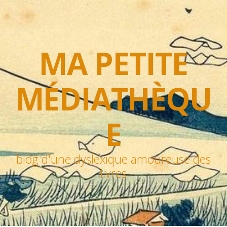
MA PETITE
MÉDIATHÈQU
E
blog d'une dyslexique amoureuse des
livres