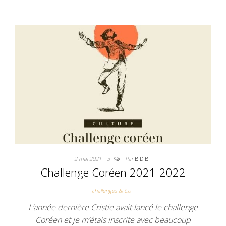
b
t
l
l
e
o
e
r
r
o
r
e
k
s
t
2 mai 2021
3
Par
BIDIB
Challenge Coréen 2021-2022
challenges & Co
L’année dernière Cristie avait lancé le challenge
Coréen et je m’étais inscrite avec beaucoup