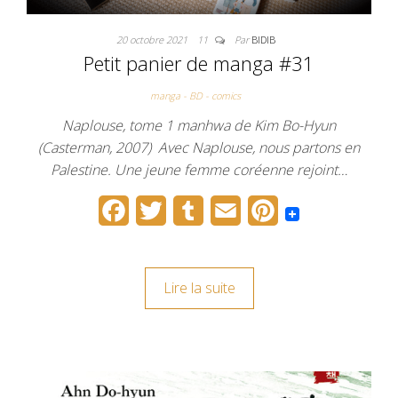
20 octobre 2021
11
Par
BIDIB
Petit panier de manga #31
manga - BD - comics
Naplouse, tome 1 manhwa de Kim Bo-Hyun
(Casterman, 2007) Avec Naplouse, nous partons en
Palestine. Une jeune femme coréenne rejoint…
F
T
T
E
P
a
w
u
m
i
c
i
m
a
n
Lire la suite
e
t
b
i
t
b
t
l
l
e
o
e
r
r
o
r
e