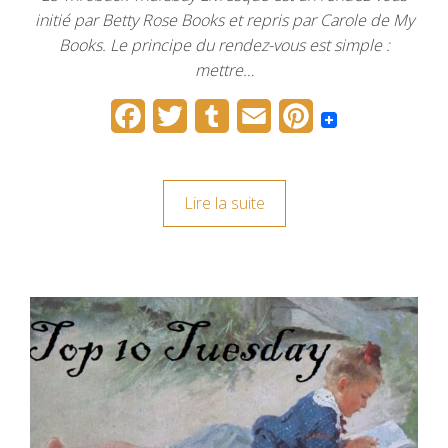
initié par Betty Rose Books et repris par Carole de My
Books. Le principe du rendez-vous est simple :
mettre…
F
T
T
E
P
a
w
u
m
i
c
i
m
a
n
Lire la suite
e
t
b
i
t
b
t
l
l
e
o
e
r
r
o
r
e
k
s
t