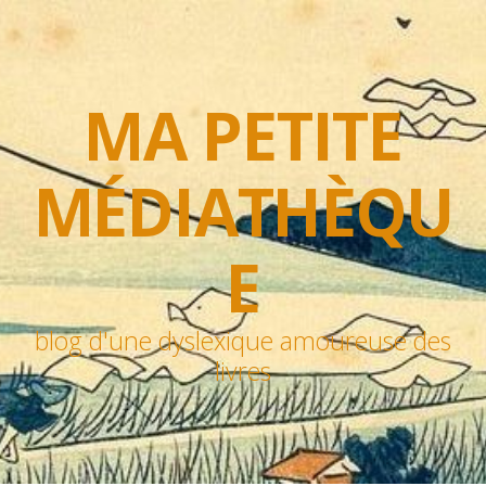
MA PETITE
MÉDIATHÈQU
E
blog d'une dyslexique amoureuse des
livres