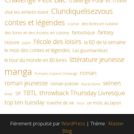
challenge Polar et Thriller
Clundiquelisezvous
chut les enfants lisent
contes et légendes
des livres en cuisine
crochet
fantasy
fantastique
des livres et des écrans en cuisine
l'école des loisirs
la BD de la semaine
Histoire
Japon
le mois des contes et légendes
Les gourmandises
littérature jeunesse
le tour du monde en 80 livres
manga
roman
Pumpkin Automn Challenge
roman jeunesse
seinen
roman policier
Rue de Sevres
TBTL
throwback Thursday Livresque
SP
shôjo
top ten tuesday
un mois au Japon
tranche de vie
tricot
Fièrement propulsé par
WordPress
|
Thème :
Master
Blog