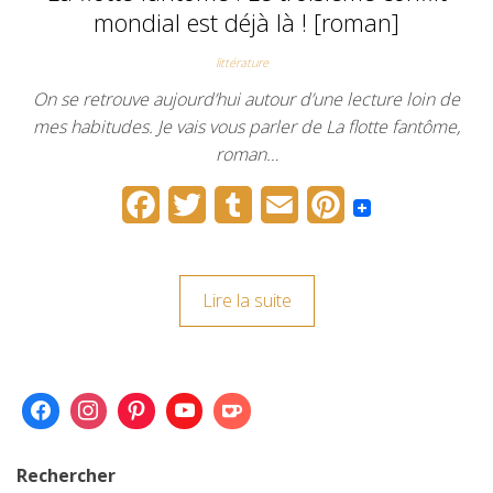
mondial est déjà là ! [roman]
littérature
On se retrouve aujourd’hui autour d’une lecture loin de
mes habitudes. Je vais vous parler de La flotte fantôme,
roman…
F
T
T
E
P
a
w
u
m
i
c
i
m
a
n
Lire la suite
e
t
b
i
t
b
t
l
l
e
o
e
r
r
o
r
e
k
s
Rechercher