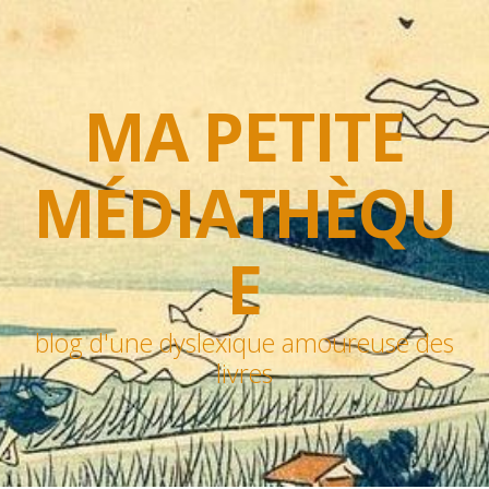
MA PETITE
MÉDIATHÈQU
E
blog d'une dyslexique amoureuse des
livres