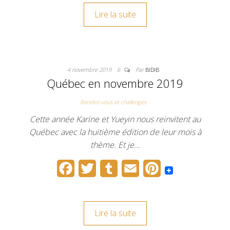
c
i
m
a
n
Lire la suite
e
t
b
i
t
b
t
l
l
e
o
e
r
r
4 novembre 2019
6
Par
BIDIB
o
r
e
Québec en novembre 2019
k
s
Rendez-vous et challenges
t
Cette année Karine et Yueyin nous reinvitent au
Québec avec la huitième édition de leur mois à
thème. Et je…
F
T
T
E
P
a
w
u
m
i
c
i
m
a
n
Lire la suite
e
t
b
i
t