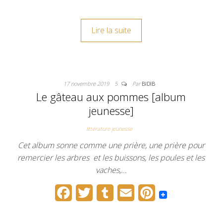
a
w
u
m
i
c
i
m
a
n
Lire la suite
e
t
b
i
t
b
t
l
l
e
o
e
r
r
17 novembre 2019
5
Par
BIDIB
o
r
e
Le gâteau aux pommes [album
k
s
jeunesse]
t
littérature jeunesse
Cet album sonne comme une prière, une prière pour
remercier les arbres et les buissons, les poules et les
vaches,…
F
T
T
E
P
a
w
u
m
i