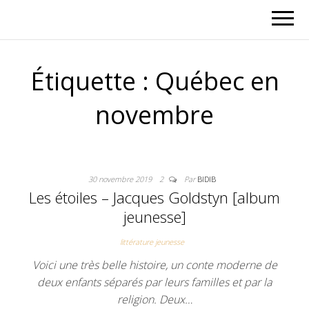
Étiquette :
Québec en
novembre
30 novembre 2019
2
Par
BIDIB
Les étoiles – Jacques Goldstyn [album
jeunesse]
littérature jeunesse
Voici une très belle histoire, un conte moderne de
deux enfants séparés par leurs familles et par la
religion. Deux…