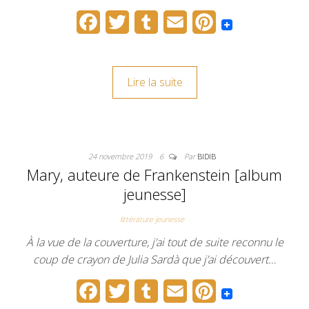
F
T
T
E
P
a
w
u
m
i
c
i
m
a
n
Lire la suite
e
t
b
i
t
b
t
l
l
e
o
e
r
r
24 novembre 2019
6
Par
BIDIB
o
r
e
Mary, auteure de Frankenstein [album
k
s
jeunesse]
t
littérature jeunesse
À la vue de la couverture, j’ai tout de suite reconnu le
coup de crayon de Julia Sardà que j’ai découvert…
F
T
T
E
P