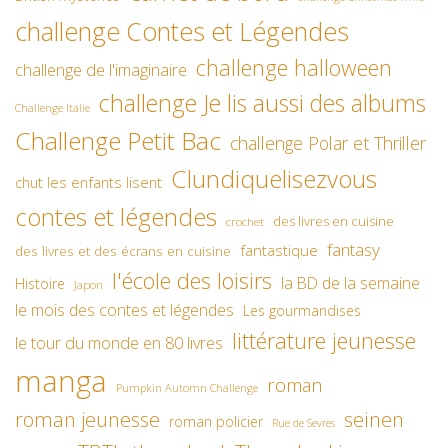
challenge Contes et Légendes
challenge halloween
challenge de l'imaginaire
challenge Je lis aussi des albums
Challenge Italie
Challenge Petit Bac
challenge Polar et Thriller
Clundiquelisezvous
chut les enfants lisent
contes et légendes
des livres en cuisine
crochet
fantasy
fantastique
des livres et des écrans en cuisine
l'école des loisirs
la BD de la semaine
Histoire
Japon
le mois des contes et légendes
Les gourmandises
littérature jeunesse
le tour du monde en 80 livres
manga
roman
Pumpkin Automn Challenge
roman jeunesse
seinen
roman policier
Rue de Sevres