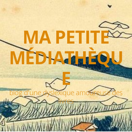
MA PETITE
MÉDIATHÈQU
E
blog d'une dyslexique amoureuse des
livres