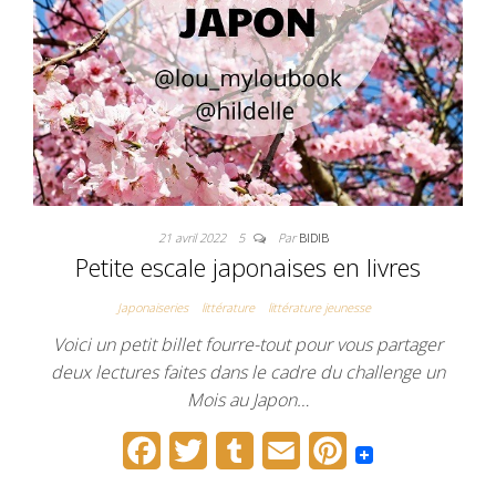
21 avril 2022
5
Par
BIDIB
Petite escale japonaises en livres
Japonaiseries
littérature
littérature jeunesse
Voici un petit billet fourre-tout pour vous partager
deux lectures faites dans le cadre du challenge un
Mois au Japon…
F
T
T
E
P
a
w
u
m
i