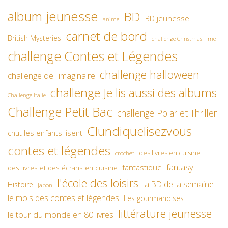
album jeunesse
BD
BD jeunesse
anime
carnet de bord
British Mysteries
challenge Christmas Time
challenge Contes et Légendes
challenge halloween
challenge de l'imaginaire
challenge Je lis aussi des albums
Challenge Italie
Challenge Petit Bac
challenge Polar et Thriller
Clundiquelisezvous
chut les enfants lisent
contes et légendes
des livres en cuisine
crochet
fantasy
fantastique
des livres et des écrans en cuisine
l'école des loisirs
la BD de la semaine
Histoire
Japon
le mois des contes et légendes
Les gourmandises
littérature jeunesse
le tour du monde en 80 livres