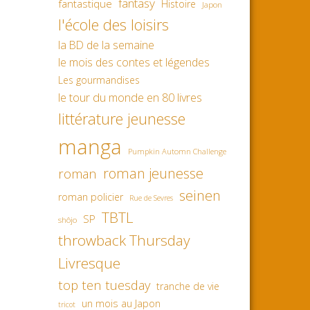
fantasy
fantastique
Histoire
Japon
l'école des loisirs
la BD de la semaine
le mois des contes et légendes
Les gourmandises
le tour du monde en 80 livres
littérature jeunesse
manga
Pumpkin Automn Challenge
roman jeunesse
roman
seinen
roman policier
Rue de Sevres
TBTL
SP
shôjo
throwback Thursday
Livresque
top ten tuesday
tranche de vie
un mois au Japon
tricot