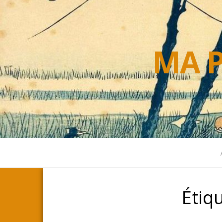
MA P
Étiq