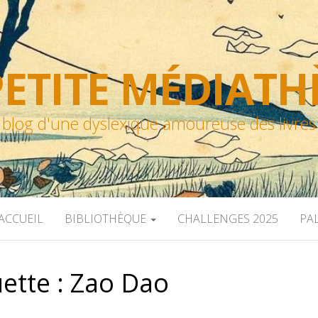
ETITE MÉDIAT
blog d'une dyslexique amoureuse des livres
ACCUEIL
BIBLIOTHÈQUE
CHALLENGES 2025
PA
uette :
Zao Dao