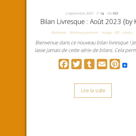
2 septembre 2023
3
Par
KIO
Bilan Livresque : Août 2023 {by 
littérature
littérature jeunesse
manga - BD - comics
Bienvenue dans ce nouveau bilan livresque ! J
lasse jamais de cette série de bilans. Cela pe
F
T
T
E
P
a
w
u
m
i
c
i
m
a
n
Lire la suite
e
t
b
i
t
b
t
l
l
e
o
e
r
r
o
r
e