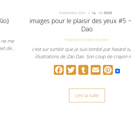
8 décembre 2014
2
Par
BIDIB
Kio}
images pour le plaisir des yeux #5 
Dao
images pour le plaisir des yeux
e ne me
rmet de…
c’est sur tumblr que je suis tombé par hasard s
illustrations de Zao Dao. Son coup de crayon 
F
T
T
E
P
a
w
u
m
i
c
i
m
a
n
Lire la suite
e
t
b
i
t
b
t
l
l
e
o
e
r
r
o
r
e