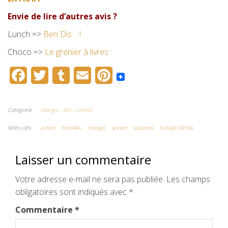
Envie de lire d’autres avis ?
Lunch =>
Ben Dis… !
Choco =>
Le grenier à livres
F
T
T
E
P
a
w
u
m
i
c
i
m
a
n
Catégorie
manga - BD - comics
e
t
b
i
t
Mots-clés
action
Komikku
manga
seinen
suspens
Yusuke Ochiai
b
t
l
l
e
Laisser un commentaire
o
e
r
r
Votre adresse e-mail ne sera pas publiée.
o
r
e
Les champs
obligatoires sont indiqués avec
*
k
s
Commentaire
*
t