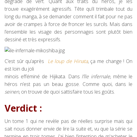
dégradé de vert. Quant aux traits du héros, je les
trouve exagérément agressifs. Tête qu’il trimbale tout du
long du manga, à se demander comment il fait pour ne pas
avoir de crampes à force de froncer les surcils. Mais dans
l’ensemble les visage des personnages sont plutôt bien
dessiné et très expressifs.
C’est sûr qu’après
Le loup de Hinata
, ça me change ! On
est loin du joli
minois efféminé de Hijikata. Dans
l’île infernale
, même le
héros n’est pas un beau gosse. Comme quoi, dans le
seinen
, on trouve de quoi sattisfaire tous les goûts.
Verdict :
Un tome 1 qui ne revèle pas de réelles surprise mais qui
sait nous donner envie de lire la suite et, vu que la série se
termine en trois tomes, j’ai bien l’intention de m’acheter le