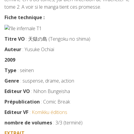
tome 2. A voir si le manga tient ces promesse.
Fiche technique :
Titre VO
: 天獄の島 (Tengoku no shima)
Auteur
: Yusuke Ochiai
2009
Type
: seinen
Genre
: suspense, drame, action
Editeur VO
: Nihon Bungeisha
Prépublication
: Comic Break
Editeur VF
:
Komikku éditions
nombre de volumes
: 3/3 (terminé)
EXTRAIT