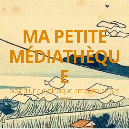
MA PETITE
MÉDIATHÈQU
E
blog d'une dyslexique amoureuse des
livres