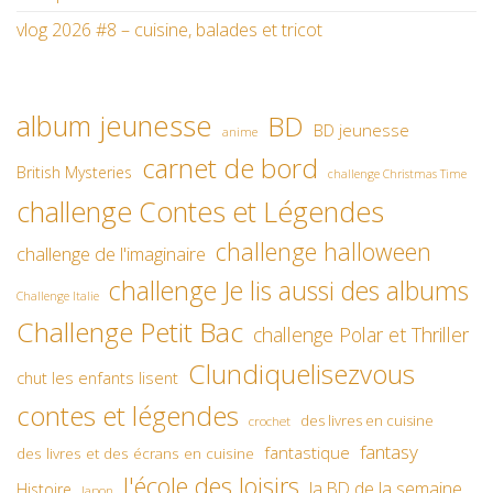
vlog 2026 #8 – cuisine, balades et tricot
album jeunesse
BD
BD jeunesse
anime
carnet de bord
British Mysteries
challenge Christmas Time
challenge Contes et Légendes
challenge halloween
challenge de l'imaginaire
challenge Je lis aussi des albums
Challenge Italie
Challenge Petit Bac
challenge Polar et Thriller
Clundiquelisezvous
chut les enfants lisent
contes et légendes
des livres en cuisine
crochet
fantasy
fantastique
des livres et des écrans en cuisine
l'école des loisirs
la BD de la semaine
Histoire
Japon