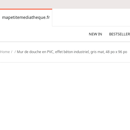
CONTENT
mapetitemediatheque.fr
mapetitemediatheque.fr
NEW IN
BESTSELLER
Home
Mur de douche en PVC, effet béton industriel, gris mat, 48 po x 96 po