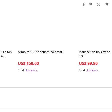
Best in 7 days
Best in 7 days
NC Laiton
Armoire 18X72 pouces noir mat
Plancher de bois franc 
14
1/4"
US$ 150.00
US$ 99.80
Sold :
Login>>
Sold :
Login>>