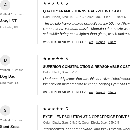
★★★★★ 5
A
QUALITY FRAME - TURNS A PUZZLE INTO ART
Verified Purchase
Color: Black, Size: 19.7x27.6, Color: Black, Size: 19.7x27.6
Amy LST
This puzzle frame worked perfectly for my 50cm x 70cm pu
Louisville, US
come across as cheap plastic. Mounting the puzzle was v
safe while being much lighter than glass, which makes ha
WAS THIS REVIEW HELPFUL?
Yes
Report
Share
★★★★★ 5
D
SUPERIOR CONSTRUCTION & REASONABLE COST
Verified Purchase
Color: Black, Size: 8x12
Dog Dad
I had one old picture that was this odd size. I didn't wan
Grantham, US
the back on instead of those cheap flat pegs you can't ge
WAS THIS REVIEW HELPFUL?
Yes
Report
Share
★★★★★ 5
S
EXCELLENT SOLUTION AT A GREAT PRICE POINT!!
Verified Purchase
Color: Black, Size: 5.5x8.5, Color: Black, Size: 5.5x8.5
Sami Sosa
Just received, opened package, and this is exactly what w