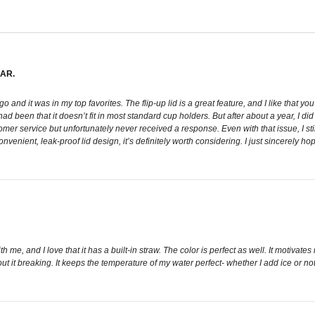
AR.
o and it was in my top favorites. The flip-up lid is a great feature, and I like that you
d been that it doesn’t fit in most standard cup holders. But after about a year, I did
er service but unfortunately never received a response. Even with that issue, I still
nvenient, leak-proof lid design, it’s definitely worth considering. I just sincerely ho
ith me, and I love that it has a built-in straw. The color is perfect as well. It motivat
 it breaking. It keeps the temperature of my water perfect- whether I add ice or not. 