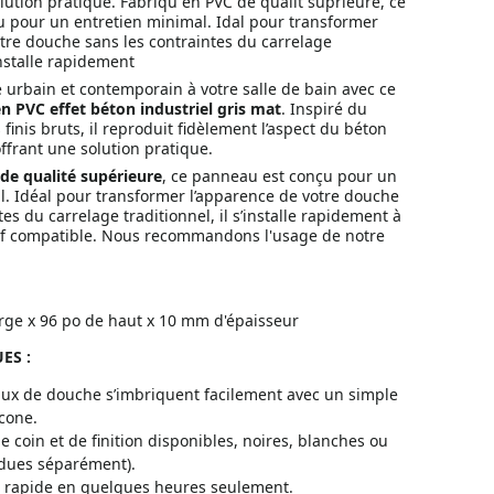
lution pratique. Fabriqu en PVC de qualit suprieure, ce
 pour un entretien minimal. Idal pour transformer
tre douche sans les contraintes du carrelage
installe rapidement
 urbain et contemporain à votre salle de bain avec ce
 PVC effet béton industriel gris mat
. Inspiré du
 finis bruts, il reproduit fidèlement l’aspect du béton
offrant une solution pratique.
de qualité supérieure
, ce panneau est conçu pour un
l. Idéal pour transformer l’apparence de votre douche
tes du carrelage traditionnel, il s’installe rapidement à
sif compatible. Nous recommandons l'usage de notre
rge x 96 po de haut x 10 mm d'épaisseur
ES :
ux de douche s’imbriquent facilement avec un simple
icone.
 coin et de finition disponibles, noires, blanches ou
ndues séparément).
on rapide en quelques heures seulement.