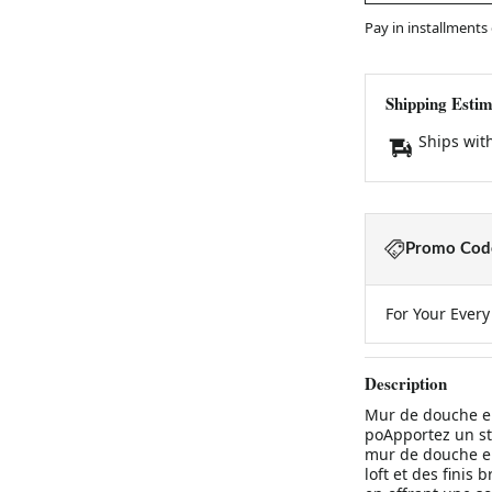
Pay in installments
Shipping Estim
Ships wit
Promo Code
For Your Ever
Description
Mur de douche en 
poApportez un st
mur de douche en 
loft et des finis 