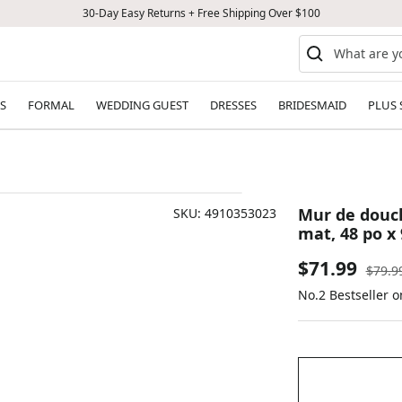
30-Day Easy Returns + Free Shipping Over $100
S
FORMAL
WEDDING GUEST
DRESSES
BRIDESMAID
PLUS 
Mur de douch
SKU:
4910353023
mat, 48 po x 
Sale
$71.99
Regul
$79.9
price
No.2 Bestseller 
price