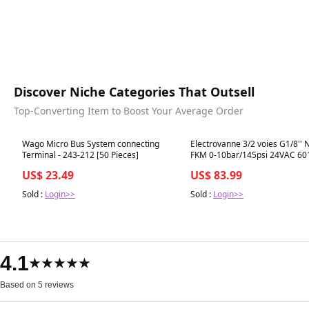
Discover Niche Categories That Outsell
Top-Converting Item to Boost Your Average Order
Best in 7 days
Best in 7 days
Wago Micro Bus System connecting
Electrovanne 3/2 voies G1/8'' 
Terminal - 243-212 [50 Pieces]
FKM 0-10bar/145psi 24VAC 60
125338
US$ 23.49
US$ 83.99
Sold :
Login>>
Sold :
Login>>
4.1
★★★★★
Based on 5 reviews