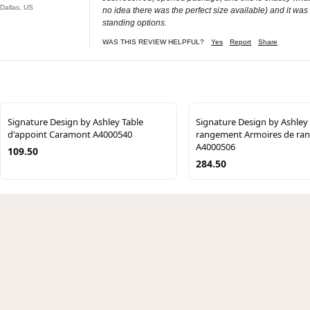
Dallas, US
no idea there was the perfect size available) and it was
standing options.
WAS THIS REVIEW HELPFUL?
Yes
Report
Share
Signature Design by Ashley Table
Signature Design by Ashley
d'appoint Caramont A4000540
rangement Armoires de ra
A4000506
109.50
284.50