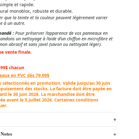
imple et rapide.
ral monobloc, robuste et durable.
er que la teinte et la couleur peuvent légèrement varier
e à un autre.
mandé :
Pour préserver l’apparence de vos panneaux en
ndons un nettoyage à l’aide d’un chiffon en microfibre et
non abrasif et sans javel (savon ou nettoyant léger).
e vente finale.
,99$
chacun
aux en PVC dès 79,99$
s sélectionnés en
promotion
. Valide jusqu’au 30 juin
épuisement des stocks. La facture doit être payée en
tard le 30 juin 2026. La marchandise doit être
ée avant le 5 juillet 2026. Certaines conditions
uer.
 Notes