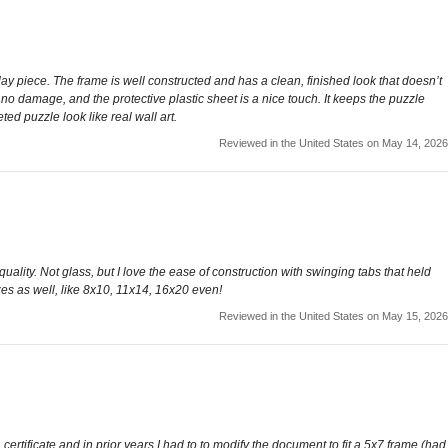
lay piece. The frame is well constructed and has a clean, finished look that doesn’t
o damage, and the protective plastic sheet is a nice touch. It keeps the puzzle
ed puzzle look like real wall art.
Reviewed in the United States on May 14, 2026
quality. Not glass, but I love the ease of construction with swinging tabs that held
izes as well, like 8x10, 11x14, 16x20 even!
Reviewed in the United States on May 15, 2026
certificate and in prior years I had to to modify the document to fit a 5x7 frame (had