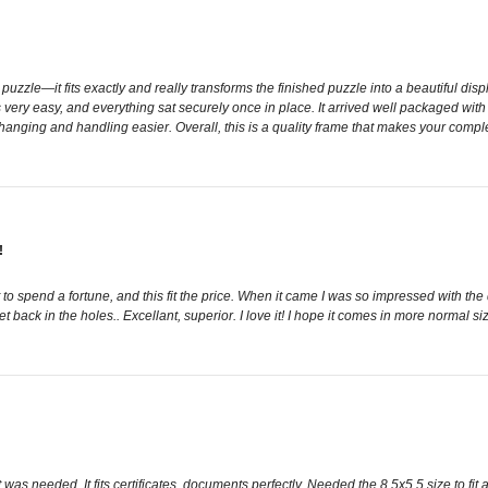
zzle—it fits exactly and really transforms the finished puzzle into a beautiful disp
ery easy, and everything sat securely once in place. It arrived well packaged with n
nging and handling easier. Overall, this is a quality frame that makes your complet
!
t to spend a fortune, and this fit the price. When it came I was so impressed with the 
t back in the holes.. Excellant, superior. I love it! I hope it comes in more normal s
as needed. It fits certificates, documents perfectly. Needed the 8.5x5.5 size to fit a 