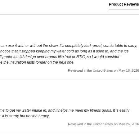
Product Reviews
 can use it with or without the straw. It’s completely leak-proof, comfortable to carry,
 notice that it stopped keeping my water cold as long as it used to, and the ice
 prefer the lid design over brands like Yeti or RTIC, so I would consider
pe the insulation lasts longer on the next one.
Reviewed in the United States on May 18, 2026
es me to get my water intake in, and it helps me meet my fitness goals. It is easily
It is sturdy but not too heavy.
Reviewed in the United States on May 26, 2026