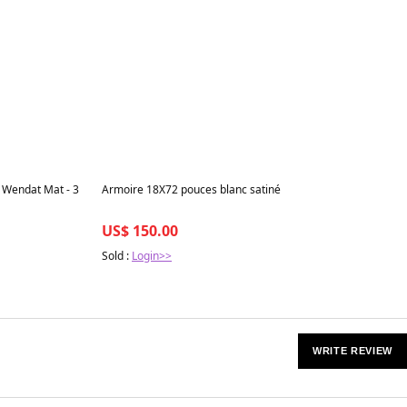
Best in 7 days
- Wendat Mat - 3
Armoire 18X72 pouces blanc satiné
US$ 150.00
Sold :
Login>>
WRITE REVIEW