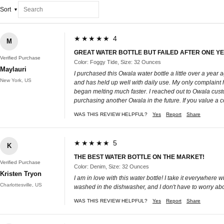
Sort
★★★★★ 4
M
GREAT WATER BOTTLE BUT FAILED AFTER ONE YE
Verified Purchase
Color: Foggy Tide, Size: 32 Ounces
Maylauri
I purchased this Owala water bottle a little over a year ag
New York, US
and has held up well with daily use. My only complaint ha
began melting much faster. I reached out to Owala custom
purchasing another Owala in the future. If you value a co
WAS THIS REVIEW HELPFUL?
Yes
Report
Share
★★★★★ 5
K
THE BEST WATER BOTTLE ON THE MARKET!
Verified Purchase
Color: Denim, Size: 32 Ounces
Kristen Tryon
I am in love with this water bottle! I take it everywhere w
Charlottesville, US
washed in the dishwasher, and I don't have to worry about
WAS THIS REVIEW HELPFUL?
Yes
Report
Share