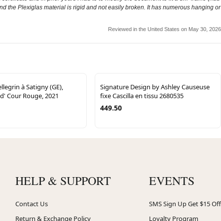
and the Plexiglas material is rigid and not easily broken. It has numerous hanging or
Reviewed in the United States on May 30, 2026
legrin à Satigny (GE),
Signature Design by Ashley Causeuse
d' Cour Rouge, 2021
fixe Cascilla en tissu 2680535
449.50
HELP & SUPPORT
EVENTS
Contact Us
SMS Sign Up Get $15 Off
Return & Exchange Policy
Loyalty Program