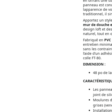
en offrant une so
panneau est conu
lapparence de vo
traditionnel, il s
Apportez un style
mur de douche en
design loft et des
naturel, tout en 
Fabriqué en
PVC 
entretien minima
sans les contrain
l’aide d’un adhé
colle FT-80.
DIMENSION :
48 po de la
CARACTÉRISTIQU
Les pannea
joint de sil
Moulures de
grises (ve
Installati