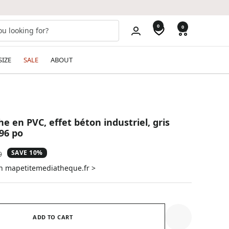
0
0
SIZE
SALE
ABOUT
e en PVC, effet béton industriel, gris
96 po
SAVE 10%
ar
9
on mapetitemediatheque.fr >
ADD TO CART