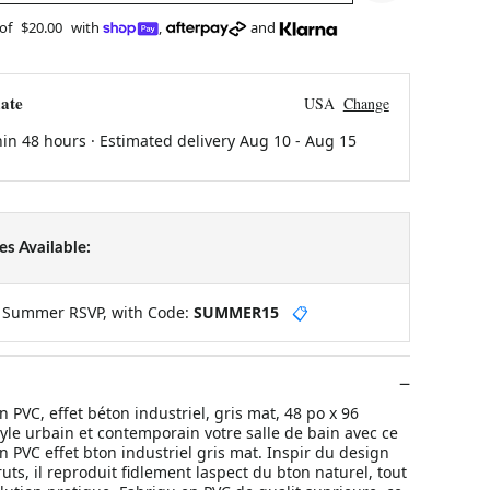
 of
$20.00
with
,
and
ate
USA
Change
hin 48 hours · Estimated delivery
Aug 10
-
Aug 15
s Available:
y Summer RSVP, with Code:
SUMMER15
📋
PVC, effet béton industriel, gris mat, 48 po x 96
yle urbain et contemporain votre salle de bain avec ce
PVC effet bton industriel gris mat. Inspir du design
bruts, il reproduit fidlement laspect du bton naturel, tout