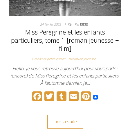
24 février 2023
1
Par
BIDIB
Miss Peregrine et les enfants
particuliers, tome 1 [roman jeunesse +
film]
Grands et petits écrans
littérature jeunesse
Hello. Je vous retrouve aujourd’hui pour vous parler
(encore) de Miss Peregrine et les enfants particuliers.
À l’automne dernier, je…
F
T
T
E
P
a
w
u
m
i
c
i
m
a
n
Lire la suite
e
t
b
i
t