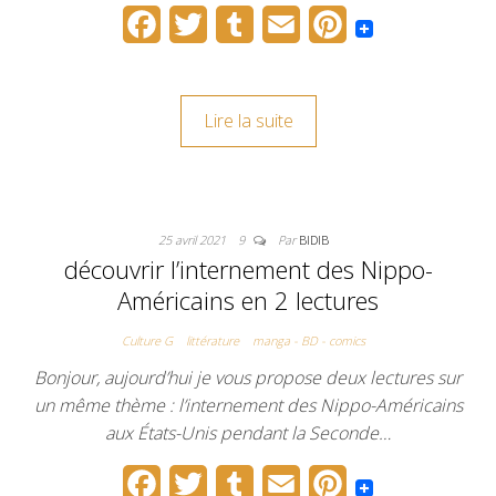
F
T
T
E
P
a
w
u
m
i
c
i
m
a
n
Lire la suite
e
t
b
i
t
b
t
l
l
e
o
e
r
r
25 avril 2021
9
Par
BIDIB
o
r
e
découvrir l’internement des Nippo-
k
s
Américains en 2 lectures
t
Culture G
littérature
manga - BD - comics
Bonjour, aujourd’hui je vous propose deux lectures sur
un même thème : l’internement des Nippo-Américains
aux États-Unis pendant la Seconde…
F
T
T
E
P