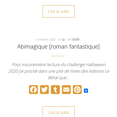
c
i
m
a
n
Lire la suite
e
t
b
i
t
b
t
l
l
e
o
e
r
r
6 octobre 2020
8
Par
BIDIB
o
r
e
Abimagique [roman fantastique]
k
s
littérature
t
Pour ma première lecture du challenge Halloween
2020 j’ai pioché dans une pile de livres des éditions Le
Bélial que…
F
T
T
E
P
a
w
u
m
i
c
i
m
a
n
Lire la suite
e
t
b
i
t