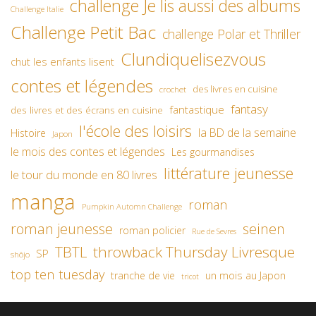
challenge Je lis aussi des albums
Challenge Italie
Challenge Petit Bac
challenge Polar et Thriller
Clundiquelisezvous
chut les enfants lisent
contes et légendes
des livres en cuisine
crochet
fantasy
fantastique
des livres et des écrans en cuisine
l'école des loisirs
la BD de la semaine
Histoire
Japon
le mois des contes et légendes
Les gourmandises
littérature jeunesse
le tour du monde en 80 livres
manga
roman
Pumpkin Automn Challenge
roman jeunesse
seinen
roman policier
Rue de Sevres
TBTL
throwback Thursday Livresque
SP
shôjo
top ten tuesday
un mois au Japon
tranche de vie
tricot