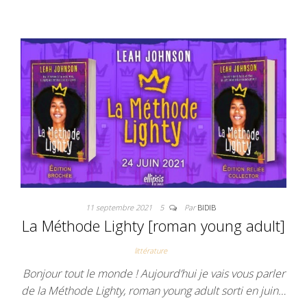
b
t
l
l
e
o
e
r
r
o
r
e
k
s
t
11 septembre 2021
5
Par
BIDIB
La Méthode Lighty [roman young adult]
littérature
Bonjour tout le monde ! Aujourd’hui je vais vous parler
de la Méthode Lighty, roman young adult sorti en juin…