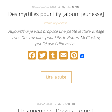
o
e
r
r
19 septembre 2020
4
Par
BIDIB
o
r
e
Des myrtilles pour Lily [album jeunesse]
k
s
littérature jeunesse
t
Aujourd’hui je vous propose une petite lecture vintage
avec Des myrtilles pour Lily de Robert McCloskey,
publié aux éditions Le…
F
T
T
E
P
a
w
u
m
i
c
i
m
a
n
Lire la suite
e
t
b
i
t
b
t
l
l
e
o
e
r
r
30 août 2020
3
Par
BIDIB
o
r
e
L’historienne et Drakula, tome 1