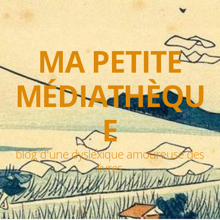
MA PETITE
MÉDIATHÈQU
E
blog d'une dyslexique amoureuse des
livres