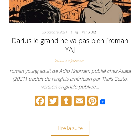
23 octobre 2021
1
Par
BIDIB
Darius le grand ne va pas bien [roman
YA]
littérature jeunesse
roman young adult de Adib Khorram publié chez Akata
(2021), traduit de l’anglais américain par Thaïs Cesto,
version originale publiée…
F
T
T
E
P
a
w
u
m
i
c
i
m
a
n
Lire la suite
e
t
b
i
t