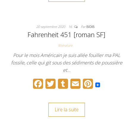
b
t
l
l
e
o
e
r
r
20 septembre 2020
16
Par
BIDIB
o
r
e
Fahrenheit 451 [roman SF]
k
s
littérature
t
Pour le mois Américain je suis allée fouiller ma PAL
fossile, celle qui git sous des sédiments de poussière
et…
F
T
T
E
P
a
w
u
m
i
c
i
m
a
n
Lire la suite
e
t
b
i
t
b
t
l
l
e