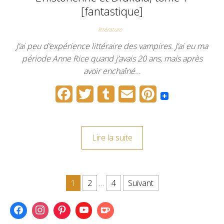
k
s
[fantastique]
t
littérature
J’ai peu d’expérience littéraire des vampires. J’ai eu ma
période Anne Rice quand j’avais 20 ans, mais après
avoir enchaîné…
F
T
T
E
P
a
w
u
m
i
c
i
m
a
n
Lire la suite
e
t
b
i
t
b
t
l
l
e
o
e
r
r
Pagination des publications
1
2
…
4
Suivant
o
r
e
k
s