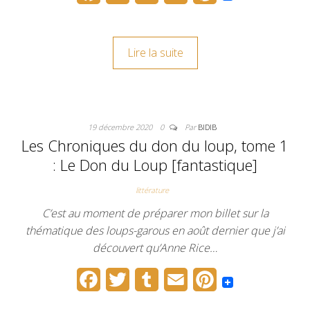
a
w
u
m
i
c
i
m
a
n
Lire la suite
e
t
b
i
t
b
t
l
l
e
o
e
r
r
19 décembre 2020
0
Par
BIDIB
o
r
e
Les Chroniques du don du loup, tome 1
k
s
: Le Don du Loup [fantastique]
t
littérature
C’est au moment de préparer mon billet sur la
thématique des loups-garous en août dernier que j’ai
découvert qu’Anne Rice…
F
T
T
E
P
a
w
u
m
i