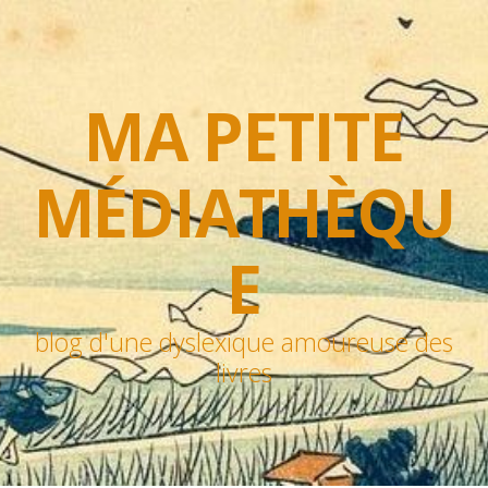
MA PETITE
MÉDIATHÈQU
E
blog d'une dyslexique amoureuse des
livres