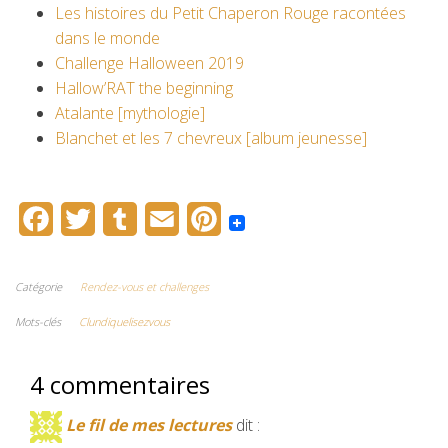
Les histoires du Petit Chaperon Rouge racontées
dans le monde
Challenge Halloween 2019
Hallow’RAT the beginning
Atalante [mythologie]
Blanchet et les 7 chevreux [album jeunesse]
F
T
T
E
P
a
w
u
m
i
c
i
m
a
n
Catégorie
Rendez-vous et challenges
e
t
b
i
t
Mots-clés
Clundiquelisezvous
b
t
l
l
e
4 commentaires
o
e
r
r
o
r
e
Le fil de mes lectures
dit :