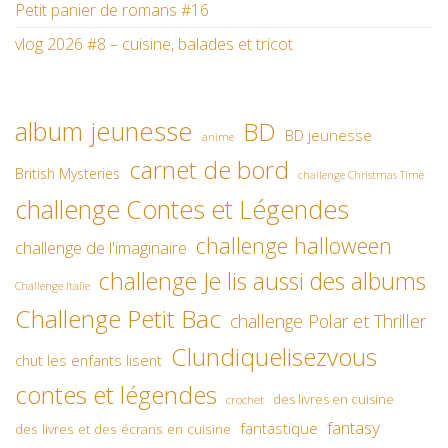
Petit panier de romans #16
vlog 2026 #8 – cuisine, balades et tricot
album jeunesse
BD
BD jeunesse
anime
carnet de bord
British Mysteries
challenge Christmas Time
challenge Contes et Légendes
challenge halloween
challenge de l'imaginaire
challenge Je lis aussi des albums
Challenge Italie
Challenge Petit Bac
challenge Polar et Thriller
Clundiquelisezvous
chut les enfants lisent
contes et légendes
des livres en cuisine
crochet
fantasy
fantastique
des livres et des écrans en cuisine