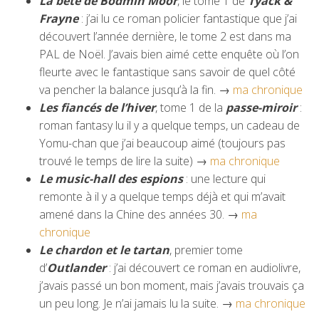
La bête de Bodmin Moor
, le tome 1 de
Tyack &
Frayne
: j’ai lu ce roman policier fantastique que j’ai
découvert l’année dernière, le tome 2 est dans ma
PAL de Noël. J’avais bien aimé cette enquête où l’on
fleurte avec le fantastique sans savoir de quel côté
va pencher la balance jusqu’à la fin. →
ma chronique
Les fiancés de l’hiver
, tome 1 de la
passe-miroir
:
roman fantasy lu il y a quelque temps, un cadeau de
Yomu-chan que j’ai beaucoup aimé (toujours pas
trouvé le temps de lire la suite) →
ma chronique
Le music-hall des espions
: une lecture qui
remonte à il y a quelque temps déjà et qui m’avait
amené dans la Chine des années 30. →
ma
chronique
Le chardon et le tartan
, premier tome
d’
Outlander
: j’ai découvert ce roman en audiolivre,
j’avais passé un bon moment, mais j’avais trouvais ça
un peu long. Je n’ai jamais lu la suite. →
ma chronique