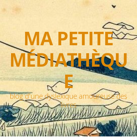
MA PETITE
MÉDIATHÈQU
E
blog d'une dyslexique amoureuse des
livres