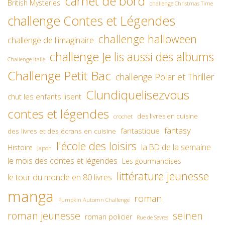
carnet de bord
British Mysteries
challenge Christmas Time
challenge Contes et Légendes
challenge halloween
challenge de l'imaginaire
challenge Je lis aussi des albums
Challenge Italie
Challenge Petit Bac
challenge Polar et Thriller
Clundiquelisezvous
chut les enfants lisent
contes et légendes
des livres en cuisine
crochet
fantasy
fantastique
des livres et des écrans en cuisine
l'école des loisirs
la BD de la semaine
Histoire
Japon
le mois des contes et légendes
Les gourmandises
littérature jeunesse
le tour du monde en 80 livres
manga
roman
Pumpkin Automn Challenge
roman jeunesse
seinen
roman policier
Rue de Sevres