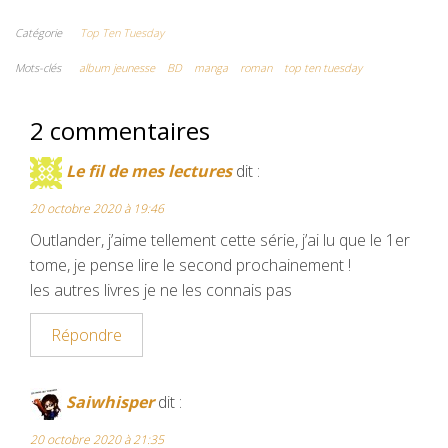
c
i
m
a
n
Catégorie
Top Ten Tuesday
e
t
b
i
t
Mots-clés
album jeunesse
BD
manga
roman
top ten tuesday
b
t
l
l
e
2 commentaires
o
e
r
r
o
r
e
Le fil de mes lectures
dit :
k
s
20 octobre 2020 à 19:46
t
Outlander, j’aime tellement cette série, j’ai lu que le 1er
tome, je pense lire le second prochainement !
les autres livres je ne les connais pas
Répondre
Saiwhisper
dit :
20 octobre 2020 à 21:35