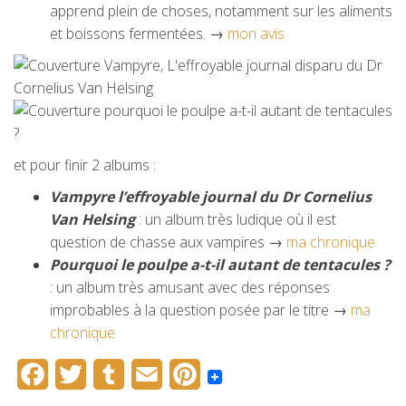
apprend plein de choses, notamment sur les aliments
et boissons fermentées. →
mon avis
et pour finir 2 albums :
Vampyre l’effroyable journal du Dr Cornelius
Van Helsing
: un album très ludique où il est
question de chasse aux vampires →
ma chronique
Pourquoi le poulpe a-t-il autant de tentacules ?
: un album très amusant avec des réponses
improbables à la question posée par le titre →
ma
chronique
F
T
T
E
P
a
w
u
m
i