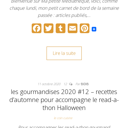
Bienvenue sur Ma petite Médiathèque, voici, comme
chaque lundi, mon petit carnet de bord de la semaine
passée : articles publiés,…
F
T
T
E
P
a
w
u
m
i
c
i
m
a
n
Lire la suite
e
t
b
i
t
b
t
l
l
e
o
e
r
r
11 octobre 2020
12
Par
BIDIB
o
r
e
les gourmandises 2020 #12 – recettes
k
s
d’automne pour accompagne le read-a-
t
thon Halloween
le coin cuisine
Pour accompagner les read-a-thon gourmand