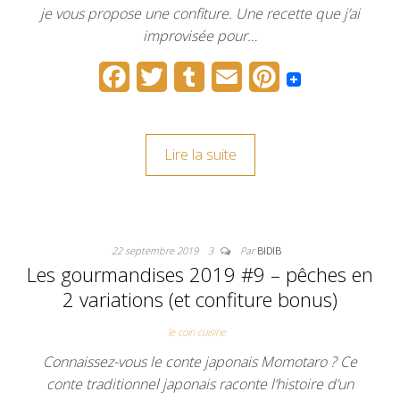
je vous propose une confiture. Une recette que j’ai
improvisée pour…
F
T
T
E
P
a
w
u
m
i
c
i
m
a
n
Lire la suite
e
t
b
i
t
b
t
l
l
e
o
e
r
r
22 septembre 2019
3
Par
BIDIB
o
r
e
Les gourmandises 2019 #9 – pêches en
k
s
2 variations (et confiture bonus)
t
le coin cuisine
Connaissez-vous le conte japonais Momotaro ? Ce
conte traditionnel japonais raconte l’histoire d’un