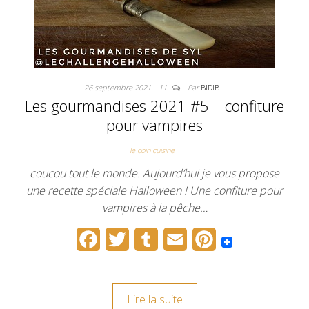
26 septembre 2021
11
Par
BIDIB
Les gourmandises 2021 #5 – confiture
pour vampires
le coin cuisine
coucou tout le monde. Aujourd’hui je vous propose
une recette spéciale Halloween ! Une confiture pour
vampires à la pêche…
F
T
T
E
P
a
w
u
m
i
c
i
m
a
n
Lire la suite