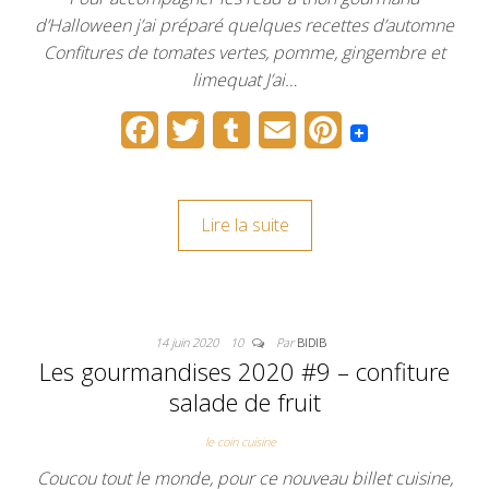
d’Halloween j’ai préparé quelques recettes d’automne
Confitures de tomates vertes, pomme, gingembre et
limequat J’ai…
F
T
T
E
P
a
w
u
m
i
c
i
m
a
n
Lire la suite
e
t
b
i
t
b
t
l
l
e
o
e
r
r
14 juin 2020
10
Par
BIDIB
o
r
e
Les gourmandises 2020 #9 – confiture
k
s
salade de fruit
t
le coin cuisine
Coucou tout le monde, pour ce nouveau billet cuisine,