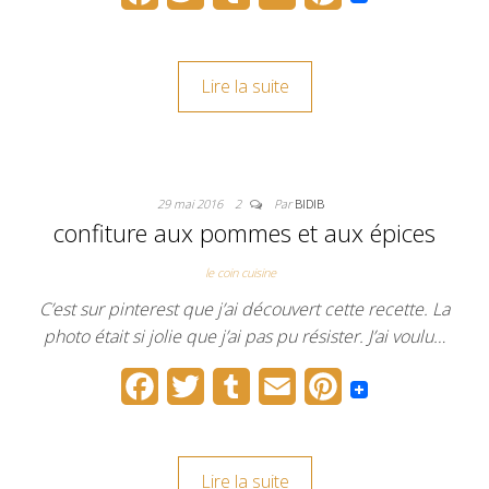
a
w
u
m
i
c
i
m
a
n
Lire la suite
e
t
b
i
t
b
t
l
l
e
o
e
r
r
29 mai 2016
2
Par
BIDIB
o
r
e
confiture aux pommes et aux épices
k
s
le coin cuisine
t
C’est sur pinterest que j’ai découvert cette recette. La
photo était si jolie que j’ai pas pu résister. J’ai voulu…
F
T
T
E
P
a
w
u
m
i
c
i
m
a
n
Lire la suite