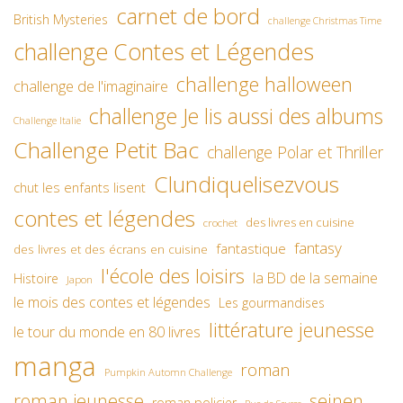
carnet de bord
British Mysteries
challenge Christmas Time
challenge Contes et Légendes
challenge halloween
challenge de l'imaginaire
challenge Je lis aussi des albums
Challenge Italie
Challenge Petit Bac
challenge Polar et Thriller
Clundiquelisezvous
chut les enfants lisent
contes et légendes
des livres en cuisine
crochet
fantasy
fantastique
des livres et des écrans en cuisine
l'école des loisirs
la BD de la semaine
Histoire
Japon
le mois des contes et légendes
Les gourmandises
littérature jeunesse
le tour du monde en 80 livres
manga
roman
Pumpkin Automn Challenge
roman jeunesse
seinen
roman policier