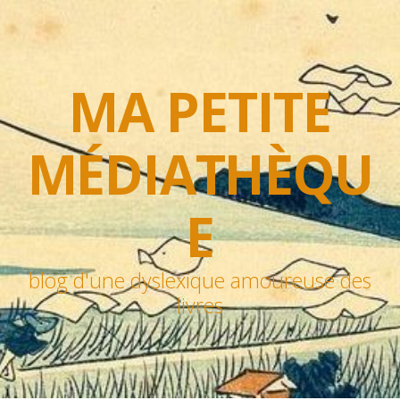
MA PETITE
MÉDIATHÈQU
E
blog d'une dyslexique amoureuse des
livres