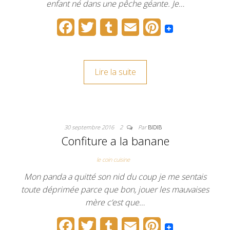
enfant né dans une pêche géante. Je…
F
T
T
E
P
a
w
u
m
i
c
i
m
a
n
Lire la suite
e
t
b
i
t
b
t
l
l
e
o
e
r
r
30 septembre 2016
2
Par
BIDIB
o
r
e
Confiture a la banane
k
s
le coin cuisine
t
Mon panda a quitté son nid du coup je me sentais
toute déprimée parce que bon, jouer les mauvaises
mère c’est que…
F
T
T
E
P