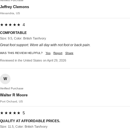
Verified Purchase
Jeffrey Clemons
Alexandria, US
★★★★★ 4
COMFORTABLE
Size: 9.5, Color: British Tan/Ivory
Great foot support. Wore all day with not foot or back pain.
WAS THIS REVIEW HELPFUL?
Yes
Report
Share
Reviewed in the United States on April 29, 2026
W
Verified Purchase
Walter R Moore
Port Orchard, US
★★★★★ 5
QUALITY AT AFFORDABLE PRICES.
Size: 11.5, Color: British Tan/Ivory