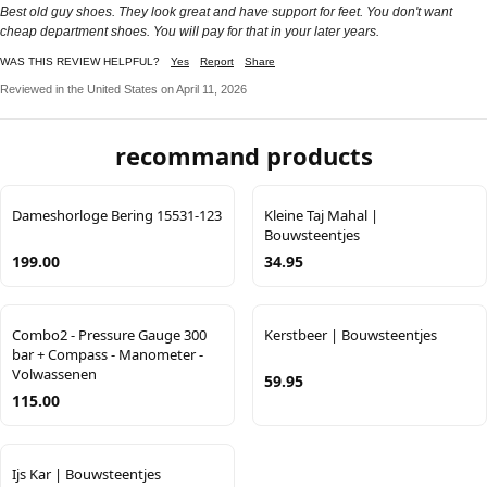
Best old guy shoes. They look great and have support for feet. You don't want
cheap department shoes. You will pay for that in your later years.
WAS THIS REVIEW HELPFUL?
Yes
Report
Share
Reviewed in the United States on April 11, 2026
recommand products
Dameshorloge Bering 15531-123
Kleine Taj Mahal |
Bouwsteentjes
199.00
34.95
Combo2 - Pressure Gauge 300
Kerstbeer | Bouwsteentjes
bar + Compass - Manometer -
Volwassenen
59.95
115.00
Ijs Kar | Bouwsteentjes