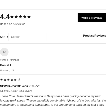
4.4
★★★★★
WRITE REVIEW
Based on 5 reviews
Product Reviews
Sort
D
Verified Purchase
Daniel C
Houston, US
★★★★★ 5
NEW FAVORITE WORK SHOE
Size: 9.5, Color: Black/Ivory
These Cole Haan Grand Crosscourt Daily shoes have quickly become my new
favorite work shoes. They’re incredibly comfortable right out of the box, with just the
right amount of cushioning and support to get through long days on my feet. I love