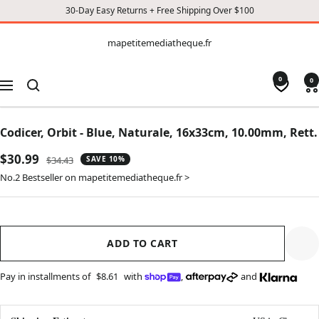
30-Day Easy Returns + Free Shipping Over $100
CONTENT
mapetitemediatheque.fr
mapetitemediatheque.fr
0
0
Navigation
Codicer, Orbit - Blue, Naturale, 16x33cm, 10.00mm, Rett.
Sale
$30.99
Regular
$34.43
SAVE 10%
price
price
No.2 Bestseller on mapetitemediatheque.fr >
ADD TO CART
Pay in installments of
$8.61
with
,
and