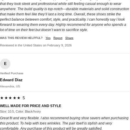
that they look sleek and professional while still feeling casual enough to wear
anywhere. The build quality is top-notch—durable materials and solid construction
that make them feel like they’ll last a long time. Overall, these shoes strike the
perfect balance between comfort, style, and practicality. I can honestly say I look
forward to wearing them every day. Highly recommend for anyone who spends a
lot of time on their feet but doesn’t want to sacrifice style.
WAS THIS REVIEW HELPFUL?
Yes
Report
Share
Reviewed in the United States on February 9, 2026
E
Verified Purchase
Edward Diaz
Alexandria, US
★★★★★ 5
WELL MADE FOR PRICE AND STYLE
Size: 10.5, Color: Black/Ivory
Great fit and very flexible. I also recommend buying shoe savers when purchasing
this product. To help with toes wrinkles. The pair itself is stylish and very
comfortable. Any purchase of this product will be greatly satisfied.