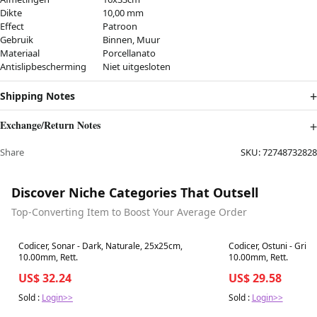
Dikte
10,00 mm
Effect
Patroon
Gebruik
Binnen, Muur
Materiaal
Porcellanato
Antislipbescherming
Niet uitgesloten
Shipping Notes
Exchange/Return Notes
Share
SKU:
72748732828
Discover Niche Categories That Outsell
Top-Converting Item to Boost Your Average Order
Best in 7 days
Best in 7 days
Codicer, Sonar - Dark, Naturale, 25x25cm,
Codicer, Ostuni - Grig
10.00mm, Rett.
10.00mm, Rett.
US$ 32.24
US$ 29.58
Sold :
Login>>
Sold :
Login>>