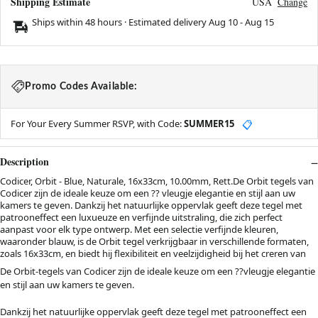
Shipping Estimate
USA
Change
Ships within 48 hours · Estimated delivery
Aug 10
-
Aug 15
Promo Codes Available:
For Your Every Summer RSVP, with Code:
SUMMER15
📋
Description
Codicer, Orbit - Blue, Naturale, 16x33cm, 10.00mm, Rett.De Orbit tegels van
Codicer zijn de ideale keuze om een ?? vleugje elegantie en stijl aan uw
kamers te geven. Dankzij het natuurlijke oppervlak geeft deze tegel met
patrooneffect een luxueuze en verfijnde uitstraling, die zich perfect
aanpast voor elk type ontwerp. Met een selectie verfijnde kleuren,
waaronder blauw, is de Orbit tegel verkrijgbaar in verschillende formaten,
zoals 16x33cm, en biedt hij flexibiliteit en veelzijdigheid bij het creren van
De Orbit-tegels van Codicer zijn de ideale keuze om een ??vleugje elegantie
en stijl aan uw kamers te geven.
Dankzij het natuurlijke oppervlak geeft deze tegel met patrooneffect een