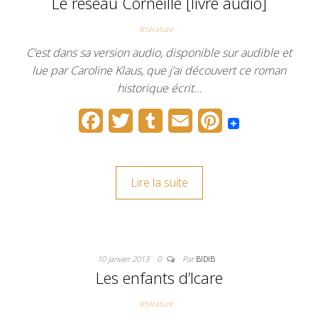
Le réseau Corneille [livre audio]
k
s
littérature
t
C’est dans sa version audio, disponible sur audible et
lue par Caroline Klaus, que j’ai découvert ce roman
historique écrit…
F
T
T
E
P
a
w
u
m
i
c
i
m
a
n
Lire la suite
e
t
b
i
t
b
t
l
l
e
o
e
r
r
10 janvier 2013
0
Par
BIDIB
o
r
e
Les enfants d’Icare
k
s
littérature
t