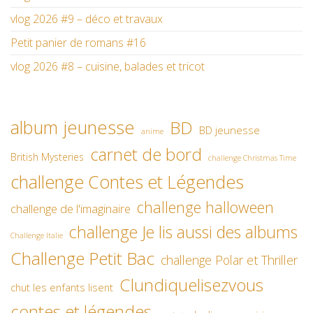
vlog 2026 #9 – déco et travaux
Petit panier de romans #16
vlog 2026 #8 – cuisine, balades et tricot
album jeunesse
BD
BD jeunesse
anime
carnet de bord
British Mysteries
challenge Christmas Time
challenge Contes et Légendes
challenge halloween
challenge de l'imaginaire
challenge Je lis aussi des albums
Challenge Italie
Challenge Petit Bac
challenge Polar et Thriller
Clundiquelisezvous
chut les enfants lisent
contes et légendes