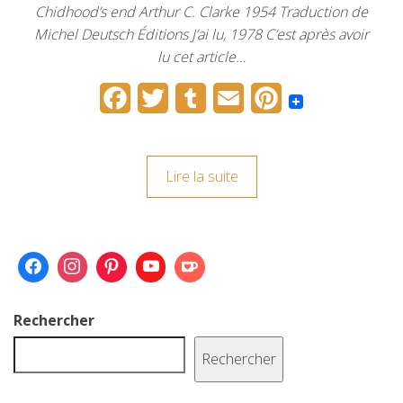
Chidhood’s end Arthur C. Clarke 1954 Traduction de
Michel Deutsch Éditions J’ai lu, 1978 C’est après avoir
lu cet article…
F
T
T
E
P
a
w
u
m
i
c
i
m
a
n
Lire la suite
e
t
b
i
t
b
t
l
l
e
o
e
r
r
o
r
e
k
s
Rechercher
t
Rechercher