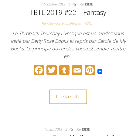
17 octobre 2019
6
Par
BIDIB
o
r
e
TBTL 2019 #22 – Fantasy
k
s
Rendez-vous et challenges
TBTL
t
Le Throback Thursbay Livresque est un rendez-vous
initié par Betty Rose Books et repris par Carole de My
Books. Le principe du rendez-vous est simple, mettre
en…
F
T
T
E
P
a
w
u
m
i
c
i
m
a
n
Lire la suite
e
t
b
i
t
b
t
l
l
e
o
e
r
r
4 mars 2019
2
Par
BIDIB
o
r
e