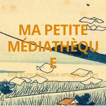
MA PETITE
MÉDIATHÈQU
E
blog d'une dyslexique amoureuse des
livres