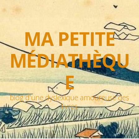
MA PETITE
MÉDIATHÈQU
E
blog d'une dyslexique amoureuse des
livres