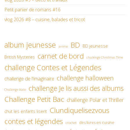
Petit panier de romans #16
vlog 2026 #8 – cuisine, balades et tricot
album jeunesse
BD
BD jeunesse
anime
carnet de bord
British Mysteries
challenge Christmas Time
challenge Contes et Légendes
challenge halloween
challenge de l'imaginaire
challenge Je lis aussi des albums
Challenge Italie
Challenge Petit Bac
challenge Polar et Thriller
Clundiquelisezvous
chut les enfants lisent
contes et légendes
des livres en cuisine
crochet