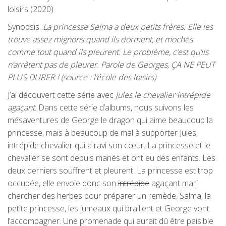
loisirs (2020)
Synopsis :
La princesse Selma a deux petits frères. Elle les
trouve assez mignons quand ils dorment, et moches
comme tout quand ils pleurent. Le problème, c’est qu’ils
n’arrêtent pas de pleurer. Parole de Georges, ÇA NE PEUT
PLUS DURER ! (source : l’école des loisirs)
J’ai découvert cette série avec
Jules le chevalier
intrépide
agaçant
. Dans cette série d’albums, nous suivons les
mésaventures de George le dragon qui aime beaucoup la
princesse, mais à beaucoup de mal à supporter Jules,
intrépide chevalier qui a ravi son cœur. La princesse et le
chevalier se sont depuis mariés et ont eu des enfants. Les
deux derniers souffrent et pleurent. La princesse est trop
occupée, elle envoie donc son
intrépide
agaçant mari
chercher des herbes pour préparer un remède. Salma, la
petite princesse, les jumeaux qui braillent et George vont
l’accompagner. Une promenade qui aurait dû être paisible