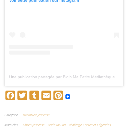
Voir cette publication sur Instagram
Une publication partagée par Bidib Ma Petite Médiathèque (@bidibmpm)
F
T
T
E
P
a
w
u
m
i
c
i
m
a
n
Catégorie
littérature jeunesse
e
t
b
i
t
Mots-clés
album jeunesse
Aude Maurel
challenge Contes et Légendes