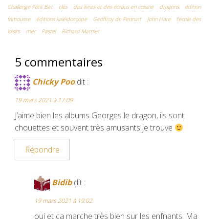
Challenge Petit Bac
clés
des livres et des écrans en cuisine
dragons
édition
b
t
l
l
e
frimousse
éditions kaléidoscope
Geoffroy de Pennart
John Hare
l'école des
o
e
r
r
loisirs
mer
Pastel
Richard Marnier
o
r
e
5 commentaires
k
s
t
Chicky Poo
dit :
19 mars 2021 à 17:09
J’aime bien les albums Georges le dragon, ils sont
chouettes et souvent très amusants je trouve
Répondre
Bidib
dit :
19 mars 2021 à 19:02
oui et ça marche très bien sur les enfnants. Ma