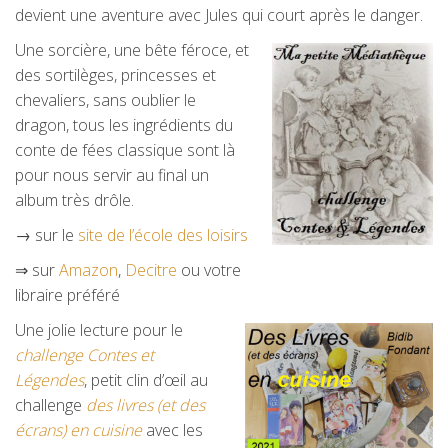
devient une aventure avec Jules qui court après le danger.
Une sorcière, une bête féroce, et
des sortilèges, princesses et
chevaliers, sans oublier le
dragon, tous les ingrédients du
conte de fées classique sont là
pour nous servir au final un
album très drôle.
→ sur le
site de l’école des loisirs
⇒ sur
Amazon
,
Decitre
ou votre
libraire préféré
Une jolie lecture pour le
challenge Contes et
Légendes
, petit clin d’œil au
challenge
des livres (et des
écrans) en cuisine
avec les