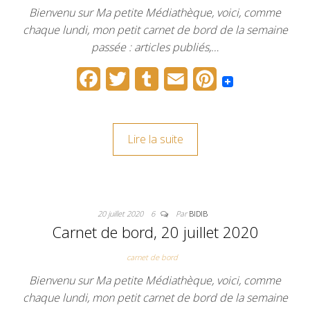
Bienvenu sur Ma petite Médiathèque, voici, comme
chaque lundi, mon petit carnet de bord de la semaine
passée : articles publiés,…
F
T
T
E
P
a
w
u
m
i
c
i
m
a
n
Lire la suite
e
t
b
i
t
b
t
l
l
e
o
e
r
r
20 juillet 2020
6
Par
BIDIB
o
r
e
Carnet de bord, 20 juillet 2020
k
s
carnet de bord
t
Bienvenu sur Ma petite Médiathèque, voici, comme
chaque lundi, mon petit carnet de bord de la semaine