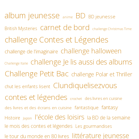
album jeunesse
BD
BD jeunesse
anime
carnet de bord
British Mysteries
challenge Christmas Time
challenge Contes et Légendes
challenge halloween
challenge de l'imaginaire
challenge Je lis aussi des albums
Challenge Italie
Challenge Petit Bac
challenge Polar et Thriller
Clundiquelisezvous
chut les enfants lisent
contes et légendes
des livres en cuisine
crochet
fantasy
fantastique
des livres et des écrans en cuisine
l'école des loisirs
la BD de la semaine
Histoire
Japon
le mois des contes et légendes
Les gourmandises
littérature jeunesse
le tour du monde en 80 livres