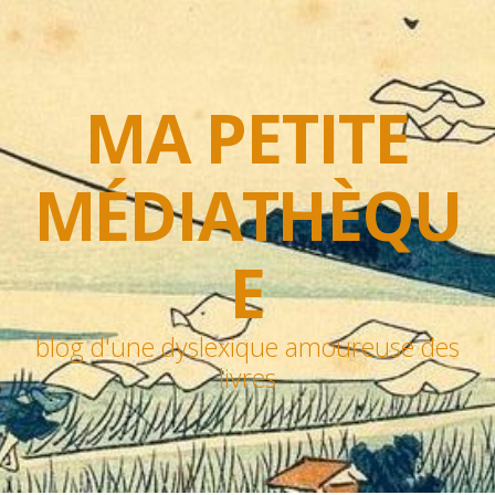
MA PETITE
MÉDIATHÈQU
E
blog d'une dyslexique amoureuse des
livres