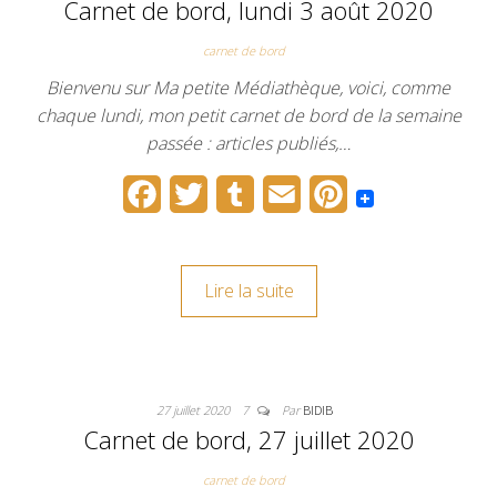
Carnet de bord, lundi 3 août 2020
k
s
carnet de bord
t
Bienvenu sur Ma petite Médiathèque, voici, comme
chaque lundi, mon petit carnet de bord de la semaine
passée : articles publiés,…
F
T
T
E
P
a
w
u
m
i
c
i
m
a
n
Lire la suite
e
t
b
i
t
b
t
l
l
e
o
e
r
r
27 juillet 2020
7
Par
BIDIB
o
r
e
Carnet de bord, 27 juillet 2020
k
s
carnet de bord
t