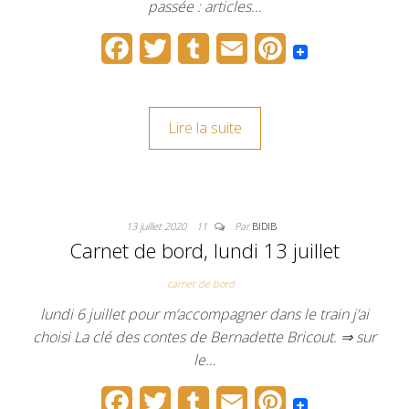
passée : articles…
F
T
T
E
P
a
w
u
m
i
c
i
m
a
n
Lire la suite
e
t
b
i
t
b
t
l
l
e
o
e
r
r
13 juillet 2020
11
Par
BIDIB
o
r
e
Carnet de bord, lundi 13 juillet
k
s
carnet de bord
t
lundi 6 juillet pour m’accompagner dans le train j’ai
choisi La clé des contes de Bernadette Bricout. ⇒ sur
le…
F
T
T
E
P