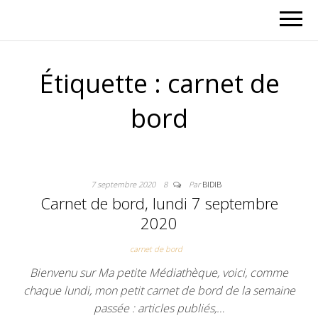
Étiquette :
carnet de
bord
7 septembre 2020
8
Par
BIDIB
Carnet de bord, lundi 7 septembre
2020
carnet de bord
Bienvenu sur Ma petite Médiathèque, voici, comme
chaque lundi, mon petit carnet de bord de la semaine
passée : articles publiés,…