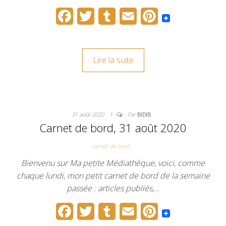
F
T
T
E
P
a
w
u
m
i
c
i
m
a
n
Lire la suite
e
t
b
i
t
b
t
l
l
e
o
e
r
r
31 août 2020
1
Par
BIDIB
o
r
e
Carnet de bord, 31 août 2020
k
s
carnet de bord
t
Bienvenu sur Ma petite Médiathèque, voici, comme
chaque lundi, mon petit carnet de bord de la semaine
passée : articles publiés,…
F
T
T
E
P