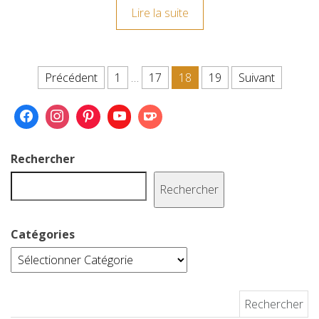
Lire la suite
e
t
b
i
t
b
t
l
l
e
o
e
r
r
Pagination des publications
Précédent
1
…
17
18
19
Suivant
o
r
e
k
s
t
Rechercher
Rechercher
Catégories
Rechercher :