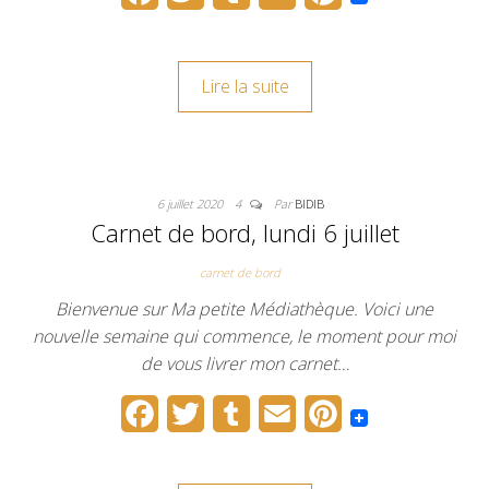
a
w
u
m
i
c
i
m
a
n
Lire la suite
e
t
b
i
t
b
t
l
l
e
o
e
r
r
6 juillet 2020
4
Par
BIDIB
o
r
e
Carnet de bord, lundi 6 juillet
k
s
carnet de bord
t
Bienvenue sur Ma petite Médiathèque. Voici une
nouvelle semaine qui commence, le moment pour moi
de vous livrer mon carnet…
F
T
T
E
P
a
w
u
m
i
c
i
m
a
n