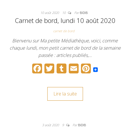
o
e
r
r
10 août 2020
10
Par
BIDIB
o
r
e
Carnet de bord, lundi 10 août 2020
k
s
carnet de bord
t
Bienvenu sur Ma petite Médiathèque, voici, comme
chaque lundi, mon petit carnet de bord de la semaine
passée : articles publiés,…
F
T
T
E
P
a
w
u
m
i
c
i
m
a
n
Lire la suite
e
t
b
i
t
b
t
l
l
e
o
e
r
r
3 août 2020
9
Par
BIDIB
o
r
e