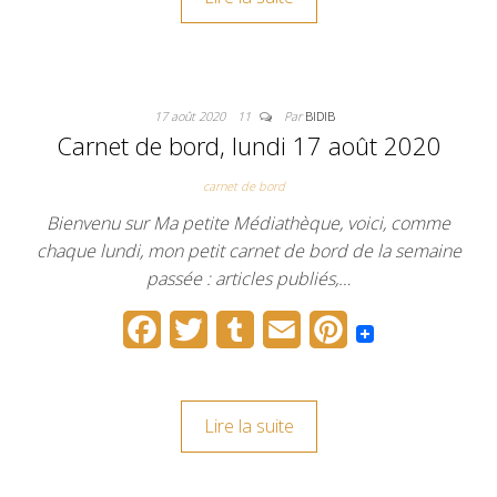
e
t
b
i
t
b
t
l
l
e
o
e
r
r
17 août 2020
11
Par
BIDIB
o
r
e
Carnet de bord, lundi 17 août 2020
k
s
carnet de bord
t
Bienvenu sur Ma petite Médiathèque, voici, comme
chaque lundi, mon petit carnet de bord de la semaine
passée : articles publiés,…
F
T
T
E
P
a
w
u
m
i
c
i
m
a
n
Lire la suite
e
t
b
i
t
b
t
l
l
e