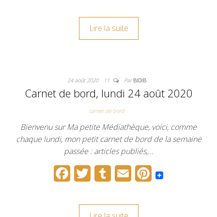
a
w
u
m
i
c
i
m
a
n
Lire la suite
e
t
b
i
t
b
t
l
l
e
o
e
r
r
24 août 2020
11
Par
BIDIB
o
r
e
Carnet de bord, lundi 24 août 2020
k
s
carnet de bord
t
Bienvenu sur Ma petite Médiathèque, voici, comme
chaque lundi, mon petit carnet de bord de la semaine
passée : articles publiés,…
F
T
T
E
P
a
w
u
m
i
c
i
m
a
n
Lire la suite