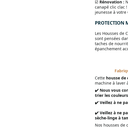
☑️
Rénovation :
N
canapé clic clac
jeunesse à votre 
PROTECTION M
Les Housses de C
sont pensées dan
taches de nourrit
épanchement acci
Fabriq
Cette
h
ousse de c
machine à laver
✔️ Nous vous con
trier les couleurs
✔️ Veillez à ne p
✔️ Veillez à ne 
sèche-linge à ta
Nos housses de ca