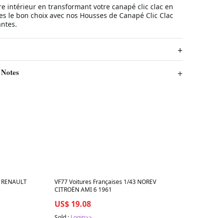
re intérieur en transformant votre canapé clic clac en
ites le bon choix avec nos Housses de Canapé Clic Clac
antes.
 Notes
Best in 7 days
s RENAULT
VF77 Voitures Françaises 1/43 NOREV
CITROËN AMI 6 1961
US$ 19.08
Sold :
Login>>