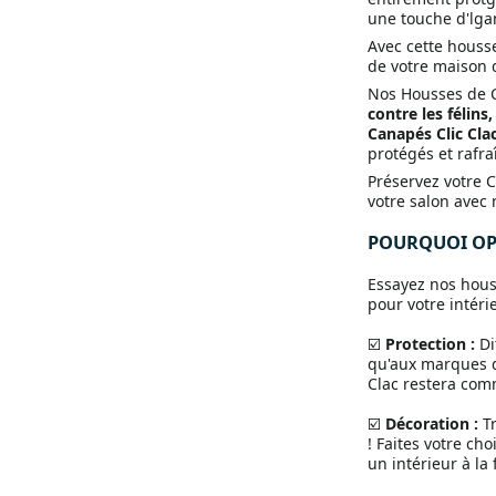
une touche d'lga
Avec cette housse
de votre maison 
Nos Housses de C
contre les félins
Canapés Clic Cla
protégés et rafraî
Préservez votre C
votre salon avec
POURQUOI OPT
Essayez nos houss
pour votre intérie
☑️
Protection :
Dit
qu'aux marques de
Clac restera comm
☑️
Décoration :
Tr
! Faites votre ch
un intérieur à la 