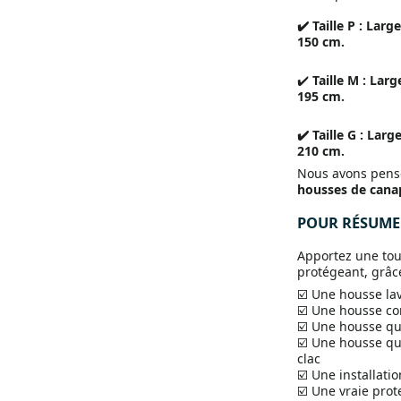
✔️ Taille P : Lar
150 cm.
✔️
Taille M : Lar
195 cm.
✔️ Taille G : Lar
210 cm.
Nous avons pensé
housses de canap
POUR RÉSUMER
Apportez une touc
protégeant, grâc
☑️ Une housse la
☑️ Une housse co
☑️ Une housse qui
☑️ Une housse qu
clac
☑️ Une installatio
☑️ Une vraie prote