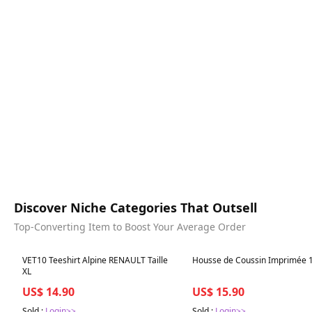
Discover Niche Categories That Outsell
Top-Converting Item to Boost Your Average Order
Best in 7 days
Best in 7 days
VET10 Teeshirt Alpine RENAULT Taille
Housse de Coussin Imprimée 
XL
US$ 14.90
US$ 15.90
Sold :
Login>>
Sold :
Login>>