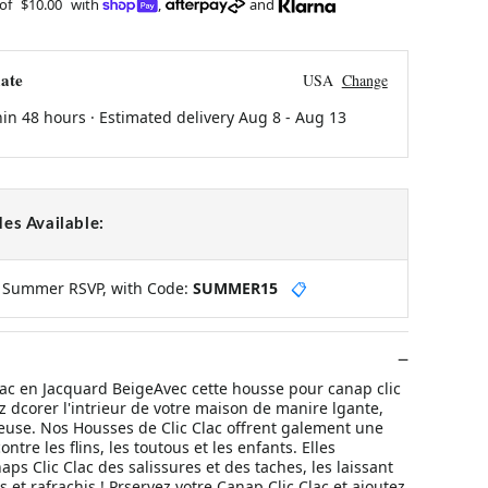
 of
$10.00
with
,
and
ate
USA
Change
hin 48 hours · Estimated delivery
Aug 8
-
Aug 13
es Available:
y Summer RSVP, with Code:
SUMMER15
📋
lac en Jacquard BeigeAvec cette housse pour canap clic
z dcorer l'intrieur de votre maison de manire lgante,
ueuse. Nos Housses de Clic Clac offrent galement une
ontre les flins, les toutous et les enfants. Elles
aps Clic Clac des salissures et des taches, les laissant
 et rafrachis ! Prservez votre Canap Clic Clac et ajoutez