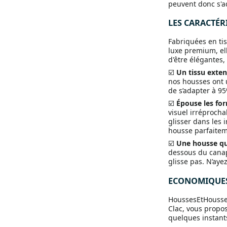
peuvent donc s'a
LES CARACTÉRI
Fabriquées en ti
luxe premium, ell
d'être élégantes,
☑️
Un tissu extens
nos housses ont 
de s’adapter à 95
☑️
Épouse les for
visuel irréproch
glisser dans les i
housse parfaiteme
☑️
Une housse qu
dessous du canapé
glisse pas. N’ayez
ECONOMIQUES
HoussesEtHousses
Clac, vous propo
quelques instant