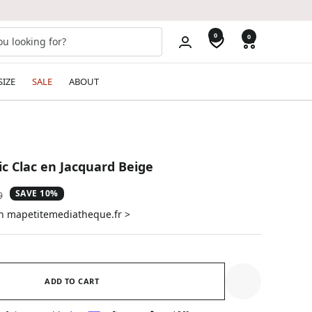
0
0
SIZE
SALE
ABOUT
ic Clac en Jacquard Beige
SAVE 10%
ar
9
on mapetitemediatheque.fr >
ADD TO CART