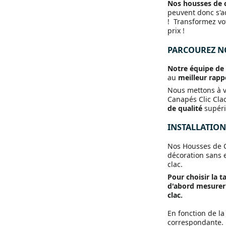
Nos housses de ca
peuvent donc s'a
!
Transformez vot
prix !
PARCOUREZ NO
Notre équipe de
au
meilleur rapp
Nous mettons à v
Canapés Clic Cla
de qualité
supéri
INSTALLATION 
Nos Housses de C
décoration sans e
clac.
Pour choisir la t
d'abord mesurer l
clac.
En fonction de la 
correspondante.