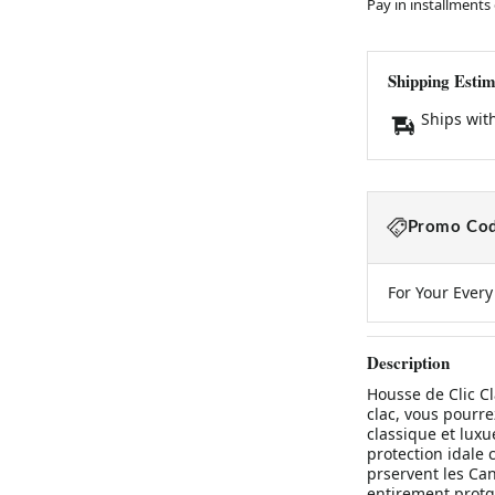
Pay in installments
Shipping Estim
Ships wit
Promo Cod
For Your Ever
Description
Housse de Clic C
clac, vous pourre
classique et lux
protection idale c
prservent les Can
entirement protgs