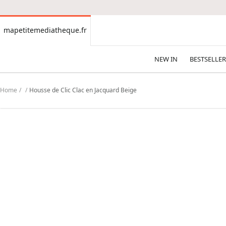
CONTENT
mapetitemediatheque.fr
mapetitemediatheque.fr
NEW IN
BESTSELLER
Home
Housse de Clic Clac en Jacquard Beige