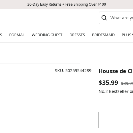
30-Day Easy Returns + Free Shipping Over $100
S
FORMAL
WEDDING GUEST
DRESSES
BRIDESMAID
PLUS 
Housse de Cl
SKU:
50259544289
Sale
$35.99
Regul
$39.9
price
No.2 Bestseller 
price