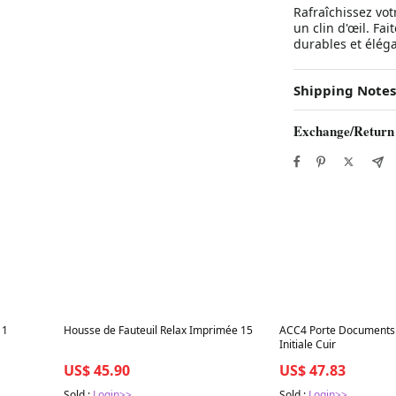
Rafraîchissez vot
un clin d'œil. Fa
durables et élég
Shipping Notes
Exchange/Return
Best in 7 days
Best in 7 days
11
Housse de Fauteuil Relax Imprimée 15
ACC4 Porte Document
Initiale Cuir
US$ 45.90
US$ 47.83
Sold :
Login>>
Sold :
Login>>