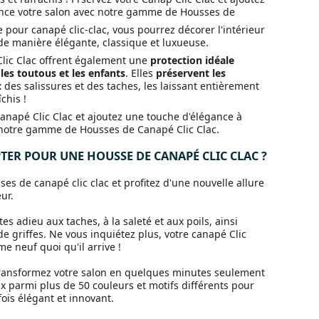
nce votre salon avec notre gamme de Housses de
 pour canapé clic-clac, vous pourrez décorer l'intérieur
de manière élégante, classique et luxueuse.
lic Clac offrent également une
protection idéale
, les toutous et les enfants
. Elles
préservent les
c
des salissures et des taches, les laissant entièrement
chis !
anapé Clic Clac et ajoutez une touche d'élégance à
 notre gamme de Housses de Canapé Clic Clac.
ER POUR UNE HOUSSE DE CANAPÉ CLIC CLAC ?
es de canapé clic clac et profitez d'une nouvelle allure
ur.
es adieu aux taches, à la saleté et aux poils, ainsi
 griffes. Ne vous inquiétez plus, votre canapé Clic
e neuf quoi qu'il arrive !
ansformez votre salon en quelques minutes seulement
oix parmi plus de 50 couleurs et motifs différents pour
fois élégant et innovant.