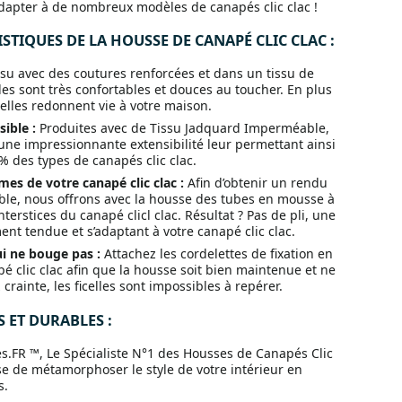
dapter à de nombreux modèles de canapés clic clac !
STIQUES DE LA HOUSSE DE CANAPÉ CLIC CLAC :
ssu avec des coutures renforcées et dans un tissu de
es sont très confortables et douces au toucher. En plus
 elles redonnent vie à votre maison.
ible :
Produites avec de Tissu Jadquard Imperméable,
une impressionnante extensibilité leur permettant ainsi
% des types de canapés clic clac.
mes de votre canapé clic clac :
Afin d’obtenir un rendu
able, nous offrons avec la housse des tubes en mousse à
nterstices du canapé clicl clac. Résultat ? Pas de pli, une
nt tendue et s’adaptant à votre canapé clic clac.
i ne bouge pas :
Attachez les cordelettes de fixation en
 clic clac afin que la housse soit bien maintenue et ne
 crainte, les ficelles sont impossibles à repérer.
 ET DURABLES :
.FR ™, Le Spécialiste N°1 des Housses de Canapés Clic
se de métamorphoser le style de votre intérieur en
s.