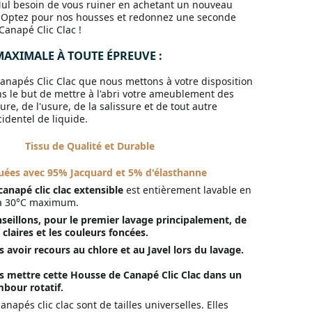
ul besoin de vous ruiner en achetant un nouveau
 ! Optez pour nos housses et redonnez une seconde
Canapé Clic Clac !
AXIMALE À TOUTE ÉPREUVE :
anapés Clic Clac que nous mettons à votre disposition
s le but de mettre à l'abri votre ameublement des
ure, de l'usure, de la salissure et de tout autre
dentel de liquide.
Tissu de Qualité et Durable
uées avec 95% Jacquard et 5% d'élasthanne
anapé clic clac extensible
est entièrement lavable en
 à 30°C maximum.
seillons, pour le premier lavage principalement, de
 claires et les couleurs foncées.
as avoir recours au chlore et au Javel lors du lavage.
pas mettre cette Housse de Canapé Clic Clac dans un
mbour rotatif.
napés clic clac sont de tailles universelles. Elles