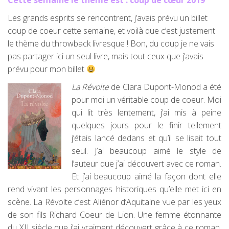
Cette semaine le thème est : coup de cœur 2019
Les grands esprits se rencontrent, j’avais prévu un billet
coup de coeur cette semaine, et voilà que c’est justement
le thème du throwback livresque ! Bon, du coup je ne vais
pas partager ici un seul livre, mais tout ceux que j’avais
prévu pour mon billet
La Révolte
de Clara Dupont-Monod a été
pour moi un véritable coup de coeur. Moi
qui lit très lentement, j’ai mis à peine
quelques jours pour le finir tellement
j’étais lancé dedans et qu’il se lisait tout
seul. J’ai beaucoup aimé le style de
l’auteur que j’ai découvert avec ce roman.
Et j’ai beaucoup aimé la façon dont elle
rend vivant les personnages historiques qu’elle met ici en
scène. La Révolte c’est Aliénor d’Aquitaine vue par les yeux
de son fils Richard Coeur de Lion. Une femme étonnante
du XII siècle que j’ai vraiment découvert grâce à ce roman.