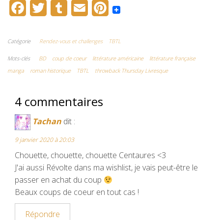
F
T
T
E
P
a
w
u
m
i
c
i
m
a
n
Catégorie
Rendez-vous et challenges
TBTL
e
t
b
i
t
Mots-clés
BD
coup de coeur
littérature américaine
littérature française
manga
roman historique
TBTL
throwback Thursday Livresque
b
t
l
l
e
o
e
r
r
4 commentaires
o
r
e
Tachan
dit :
k
s
9 janvier 2020 à 20:03
t
Chouette, chouette, chouette Centaures <3
J'ai aussi Révolte dans ma wishlist, je vais peut-être le
passer en achat du coup
Beaux coups de coeur en tout cas !
Répondre