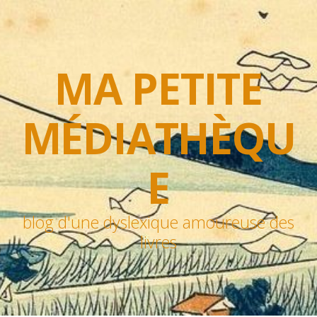
MA PETITE
MÉDIATHÈQU
E
blog d'une dyslexique amoureuse des
livres