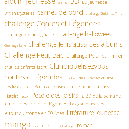
album jeunesse
BD
BD jeunesse
anime
carnet de bord
British Mysteries
challenge Christmas Time
challenge Contes et Légendes
challenge halloween
challenge de l'imaginaire
challenge Je lis aussi des albums
Challenge Italie
Challenge Petit Bac
challenge Polar et Thriller
Clundiquelisezvous
chut les enfants lisent
contes et légendes
des livres en cuisine
crochet
fantasy
fantastique
des livres et des écrans en cuisine
l'école des loisirs
la BD de la semaine
Histoire
Japon
le mois des contes et légendes
Les gourmandises
littérature jeunesse
le tour du monde en 80 livres
manga
roman
Pumpkin Automn Challenge