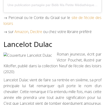
Une publication partagée par Bidib Ma Petite Médiathèque (@bidibmpm)
→ Perceval ou le Conte du Graal sur le
site de l’école des
loisirs
→ sur
Amazon
,
Decitre
ou chez votre libraire préféré
Lancelot Dulac
Roman jeunesse, écrit par
Victor Pouchet, illustré par
Killoffer, publié dans la collection Neuf de l’école des loisirs
(2020).
Lancelot Dulac vient de faire sa rentrée en sixième, sa prof
principale lui fait remarquer qu’il porte le nom d’un
chevalier. Cette remarque il l’a entendu mille fois, mais cette
année elle prendra une tout autre signification pour lui.
C’est que Lancelot vient de tomber éperdument amoureux.