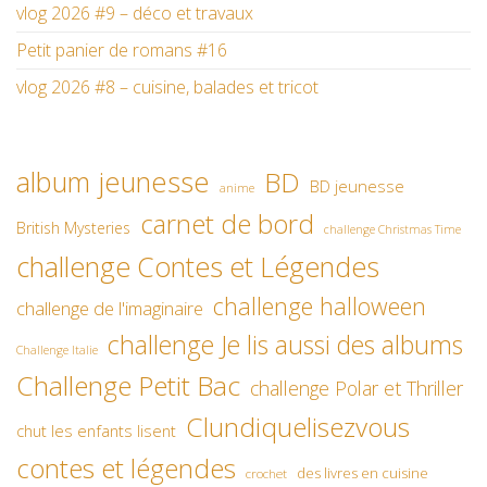
vlog 2026 #9 – déco et travaux
Petit panier de romans #16
vlog 2026 #8 – cuisine, balades et tricot
album jeunesse
BD
BD jeunesse
anime
carnet de bord
British Mysteries
challenge Christmas Time
challenge Contes et Légendes
challenge halloween
challenge de l'imaginaire
challenge Je lis aussi des albums
Challenge Italie
Challenge Petit Bac
challenge Polar et Thriller
Clundiquelisezvous
chut les enfants lisent
contes et légendes
des livres en cuisine
crochet