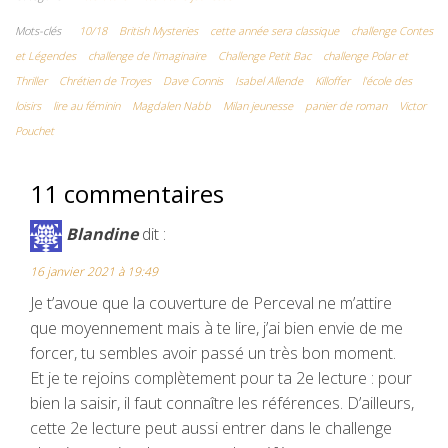
e
t
b
i
t
Mots-clés
10/18
British Mysteries
cette année sera classique
challenge Contes
et Légendes
challenge de l'imaginaire
Challenge Petit Bac
challenge Polar et
b
t
l
l
e
Thriller
Chrétien de Troyes
Dave Connis
Isabel Allende
Killoffer
l'école des
o
e
r
r
loisirs
lire au féminin
Magdalen Nabb
Milan jeunesse
panier de roman
Victor
o
r
e
Pouchet
k
s
11 commentaires
t
Blandine
dit :
16 janvier 2021 à 19:49
Je t’avoue que la couverture de Perceval ne m’attire
que moyennement mais à te lire, j’ai bien envie de me
forcer, tu sembles avoir passé un très bon moment.
Et je te rejoins complètement pour ta 2e lecture : pour
bien la saisir, il faut connaître les références. D’ailleurs,
cette 2e lecture peut aussi entrer dans le challenge