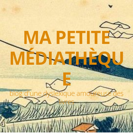
MA PETITE
MÉDIATHÈQU
E
blog d'une dyslexique amoureuse des
livres