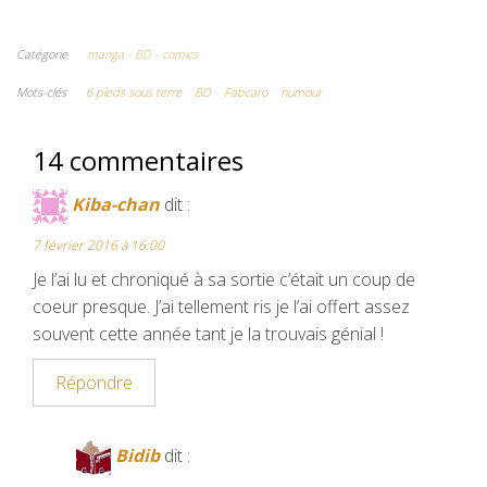
a
w
u
m
i
c
i
m
a
n
Catégorie
manga - BD - comics
e
t
b
i
t
Mots-clés
6 pieds sous terre
BD
Fabcaro
humour
b
t
l
l
e
14 commentaires
o
e
r
r
o
r
e
Kiba-chan
dit :
k
s
7 février 2016 à 16:00
t
Je l’ai lu et chroniqué à sa sortie c’était un coup de
coeur presque. J’ai tellement ris je l’ai offert assez
souvent cette année tant je la trouvais génial !
Répondre
Bidib
dit :