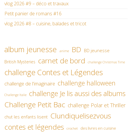
vlog 2026 #9 – déco et travaux
Petit panier de romans #16
vlog 2026 #8 – cuisine, balades et tricot
album jeunesse
BD
BD jeunesse
anime
carnet de bord
British Mysteries
challenge Christmas Time
challenge Contes et Légendes
challenge halloween
challenge de l'imaginaire
challenge Je lis aussi des albums
Challenge Italie
Challenge Petit Bac
challenge Polar et Thriller
Clundiquelisezvous
chut les enfants lisent
contes et légendes
des livres en cuisine
crochet