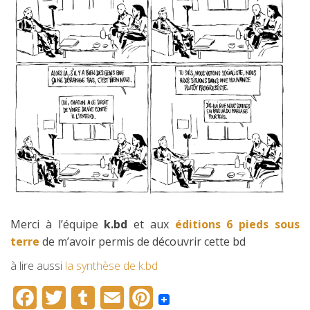
Merci à l’équipe
k.bd
et aux
éditions 6 pieds sous
terre
de m’avoir permis de découvrir cette bd
à lire aussi
la synthèse de k.bd
F
T
T
E
P