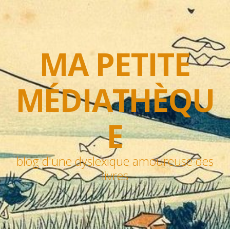
MA PETITE
MÉDIATHÈQU
E
blog d'une dyslexique amoureuse des
livres