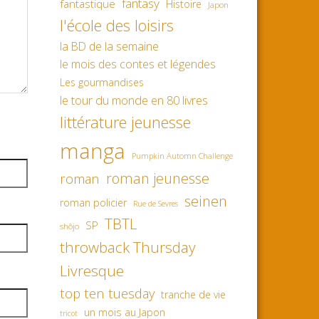
fantasy
fantastique
Histoire
Japon
l'école des loisirs
la BD de la semaine
le mois des contes et légendes
Les gourmandises
le tour du monde en 80 livres
littérature jeunesse
manga
Pumpkin Automn Challenge
roman jeunesse
roman
seinen
roman policier
Rue de Sevres
TBTL
SP
shôjo
throwback Thursday
Livresque
top ten tuesday
tranche de vie
un mois au Japon
tricot