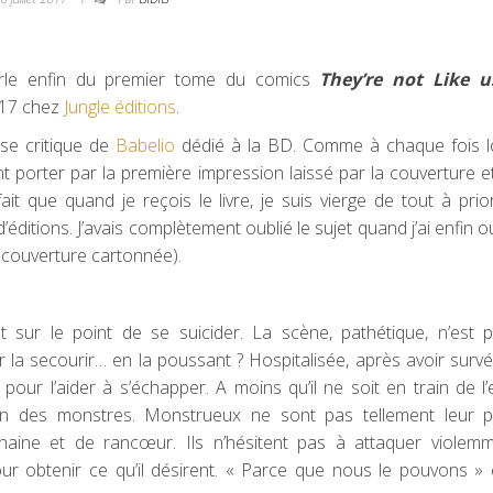
arle enfin du premier tome du comics
They’re not Like u
017 chez
Jungle éditions
.
sse critique de
Babelio
dédié à la BD. Comme à chaque fois l
ant porter par la première impression laissé par la couverture et 
t que quand je reçois le livre, je suis vierge de tout à prior
éditions. J’avais complètement oublié le sujet quand j’ai enfin o
a couverture cartonnée).
sur le point de se suicider. La scène, pathétique, n’est p
 la secourir… en la poussant ? Hospitalisée, après avoir surv
ur l’aider à s’échapper. A moins qu’il ne soit en train de l’
ison des monstres. Monstrueux ne sont pas tellement leur p
aine et de rancœur. Ils n’hésitent pas à attaquer violemm
our obtenir ce qu’il désirent. « Parce que nous le pouvons » 