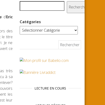
Rechercher
s
d’
Eric
Catégories
ors des
le titre
i. Je ne
Rechercher :
uvert ce
as très
écu à sa
enlever?
ouvoirs
LECTURE EN COURS
ent les
est leur