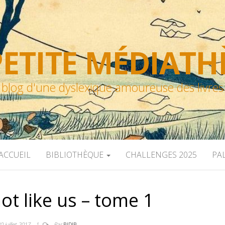
ETITE MÉDIAT
blog d'une dyslexique amoureuse des livres
ACCUEIL
BIBLIOTHÈQUE
CHALLENGES 2025
PA
ot like us – tome 1
0 juillet 2017
1
Par
BIDIB