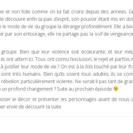
the et non folle comme on lui fait croire depuis des années. 
elle découvre enfin la paix d’esprit, son pouvoir étant mis en d
e le mode de vie du groupe la dérange profondément. Elle a be
r par son entourage, elle ne partage pas la soif de vengeanc
u groupe. Bien que leur violence soit écœurante, et leur mé
 ont atterri ici. Tous ont connu l’exclusion, le rejet et parfois
 à justifier leur mode de vie ? On est à la fois touché par leur fra
sont très humains. Bien qu’ils soient tous adultes, ils se co
bellion particulièrement violente. Ne serait-il pas tant de gran
era un profond changement ? Suite au prochain épisode
oser le décor et présenter les personnages avant de nous of
r envie de découvrir la suite.