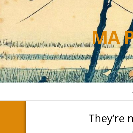
MA P
They’re n
3