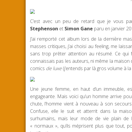
C’est avec un peu de retard que je vous p
Stephenson
et
Simon Gane
paru en janvier 2
J’ai remporté cet album lors de la dernière ma
masses critiques, j’ai choisi au feeling, me laiss
sans trop prêter attention au résumé. Ce qui fai
connaissais pas les auteurs, ni même la maison d’
comics
de luxe
(j’entends par là gros volume à l
Une jeune femme, en haut d’un immeuble, est 
engageante. Mais voici qu’un homme arrive pour
chute, l’homme vient à nouveau à son secours po
Confuse, elle le suit et atterrit dans la ma
surhumains, mais leur mode de vie plain de h
« normaux », qu’ils méprisent plus que tout, p