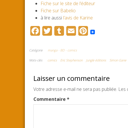
Fiche sur le site de l’éditeur
Fiche sur Babelio
à lire aussi
l’avis de Karine
F
T
T
E
P
a
w
u
m
i
c
i
m
a
n
Catégorie
manga - BD - comics
e
t
b
i
t
Mots-clés
comics
Eric Stephenson
Jungle éditions
Simon Gane
b
t
l
l
e
Laisser un commentaire
o
e
r
r
Votre adresse e-mail ne sera pas publiée.
o
r
e
Les 
k
s
Commentaire
*
t