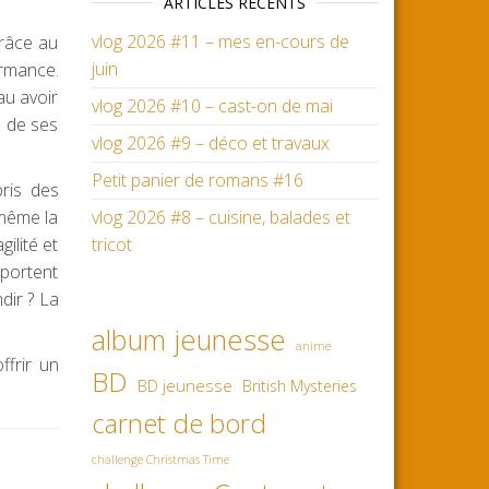
ARTICLES RÉCENTS
vlog 2026 #11 – mes en-cours de
Grâce au
juin
ormance.
au avoir
vlog 2026 #10 – cast-on de mai
e de ses
vlog 2026 #9 – déco et travaux
Petit panier de romans #16
pris des
 même la
vlog 2026 #8 – cuisine, balades et
gilité et
tricot
mportent
dir ? La
album jeunesse
anime
frir un
BD
BD jeunesse
British Mysteries
carnet de bord
challenge Christmas Time