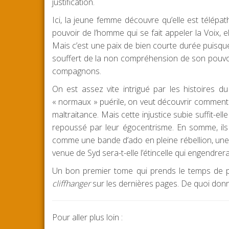
justification.
Ici, la jeune femme découvre qu’elle est télépa
pouvoir de l’homme qui se fait appeler la Voix, 
Mais c’est une paix de bien courte durée puisqu
souffert de la non compréhension de son pouvoi
compagnons.
On est assez vite intrigué par les histoires d
« normaux » puérile, on veut découvrir comment ils
maltraitance. Mais cette injustice subie suffit-elle
repoussé par leur égocentrisme. En somme, ils 
comme une bande d’ado en pleine rébellion, une ré
venue de Syd sera-t-elle l’étincelle qui engendr
Un bon premier tome qui prends le temps de p
cliffhanger
sur les dernières pages. De quoi donne
Pour aller plus loin :