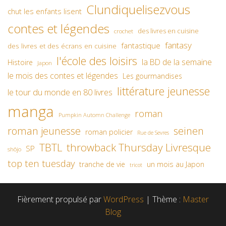
Clundiquelisezvous
chut les enfants lisent
contes et légendes
des livres en cuisine
crochet
fantasy
fantastique
des livres et des écrans en cuisine
l'école des loisirs
la BD de la semaine
Histoire
Japon
le mois des contes et légendes
Les gourmandises
littérature jeunesse
le tour du monde en 80 livres
manga
roman
Pumpkin Automn Challenge
roman jeunesse
seinen
roman policier
Rue de Sevres
TBTL
throwback Thursday Livresque
SP
shôjo
top ten tuesday
un mois au Japon
tranche de vie
tricot
Fièrement propulsé par
WordPress
|
Thème :
Master
Blog