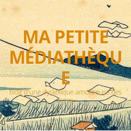
MA PETITE
MÉDIATHÈQU
E
blog d'une dyslexique amoureuse des
livres