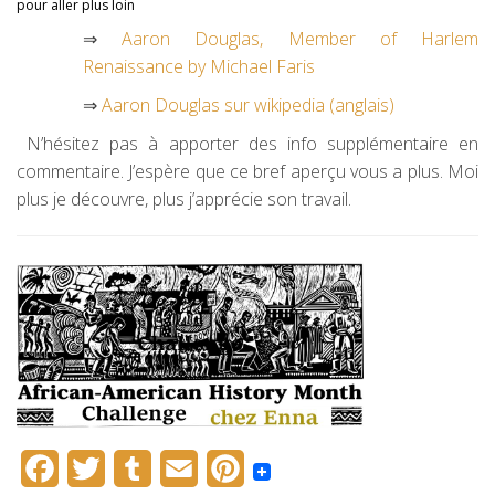
pour aller plus loin
⇒
Aaron Douglas, Member of Harlem
Renaissance by Michael Faris
⇒
Aaron Douglas sur wikipedia (anglais)
N’hésitez pas à apporter des info supplémentaire en
commentaire. J’espère que ce bref aperçu vous a plus. Moi
plus je découvre, plus j’apprécie son travail.
F
T
T
E
P