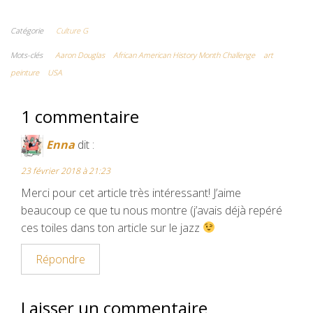
a
w
u
m
i
c
i
m
a
n
Catégorie
Culture G
e
t
b
i
t
Mots-clés
Aaron Douglas
African American History Month Challenge
art
peinture
USA
b
t
l
l
e
o
e
r
r
1 commentaire
o
r
e
Enna
dit :
k
s
23 février 2018 à 21:23
t
Merci pour cet article très intéressant! J’aime
beaucoup ce que tu nous montre (j’avais déjà repéré
ces toiles dans ton article sur le jazz
Répondre
Laisser un commentaire