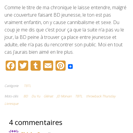
Comme le titre de ma chronique le laisse entendre, malgré
une couverture faisant BD jeunesse, le ton est pas
vraiment enfantin, on y cause cannibalisme et sexe. Du
coup je me dis que c’est pour ça que la suite n’a pas vu le
jour, la BD peine à trouver ça place entre jeunesse et
adulte, elle n’a pas du rencontrer son public. Moi en tout
cas j’aurais bien aimé en lire plus.
F
T
T
E
P
a
w
u
m
i
c
i
m
a
n
Catégorie
TBTL
e
t
b
i
t
Mots-clés
BD
Du Yu
Glénat
JD Morvan
TBTL
throwback Thursday
Livresque
b
t
l
l
e
o
e
r
r
4 commentaires
o
r
e