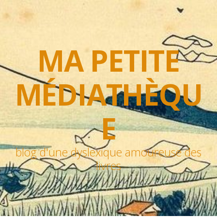
MA PETITE
MÉDIATHÈQU
E
blog d'une dyslexique amoureuse des
livres