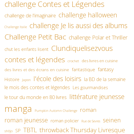
challenge Contes et Légendes
challenge halloween
challenge de l'imaginaire
challenge Je lis aussi des albums
Challenge Italie
Challenge Petit Bac
challenge Polar et Thriller
Clundiquelisezvous
chut les enfants lisent
contes et légendes
des livres en cuisine
crochet
fantasy
fantastique
des livres et des écrans en cuisine
l'école des loisirs
la BD de la semaine
Histoire
Japon
le mois des contes et légendes
Les gourmandises
littérature jeunesse
le tour du monde en 80 livres
manga
roman
Pumpkin Automn Challenge
roman jeunesse
seinen
roman policier
Rue de Sevres
TBTL
throwback Thursday Livresque
SP
shôjo