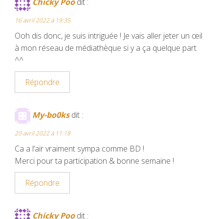
Chicky Poo
dit :
k
s
16 avril 2022 à 19:35
t
Ooh dis donc, je suis intriguée ! Je vais aller jeter un œil
à mon réseau de médiathèque si y a ça quelque part
^^
Répondre
My-bo0ks
dit :
20 avril 2022 à 11:18
Ca a l’air vraiment sympa comme BD !
Merci pour ta participation & bonne semaine !
Répondre
Chicky Poo
dit :