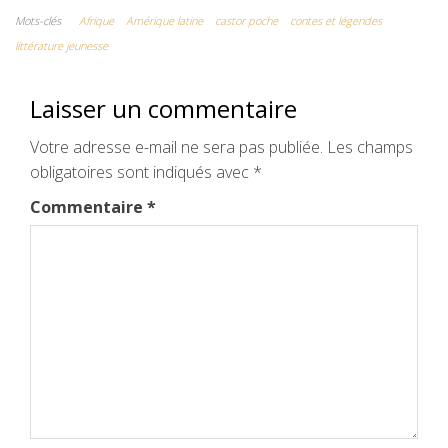
e
t
b
i
t
Mots-clés
Afrique
Amérique latine
castor poche
contes et légendes
littérature jeunesse
b
t
l
l
e
o
e
r
r
Laisser un commentaire
o
r
e
Votre adresse e-mail ne sera pas publiée.
Les champs
k
s
obligatoires sont indiqués avec
*
t
Commentaire
*