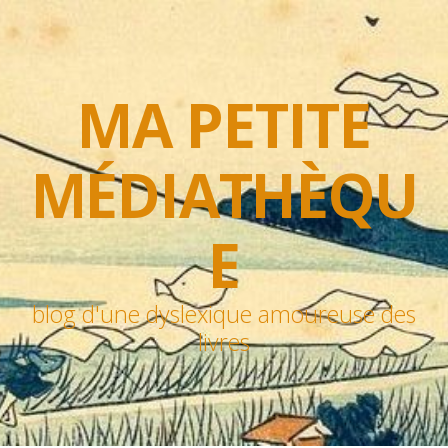
MA PETITE
MÉDIATHÈQU
E
blog d'une dyslexique amoureuse des
livres