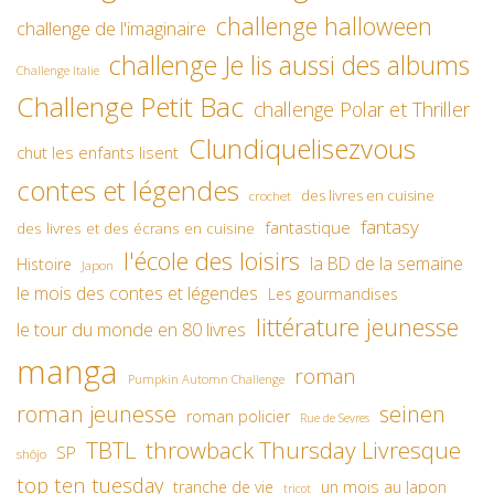
challenge halloween
challenge de l'imaginaire
challenge Je lis aussi des albums
Challenge Italie
Challenge Petit Bac
challenge Polar et Thriller
Clundiquelisezvous
chut les enfants lisent
contes et légendes
des livres en cuisine
crochet
fantasy
fantastique
des livres et des écrans en cuisine
l'école des loisirs
la BD de la semaine
Histoire
Japon
le mois des contes et légendes
Les gourmandises
littérature jeunesse
le tour du monde en 80 livres
manga
roman
Pumpkin Automn Challenge
roman jeunesse
seinen
roman policier
Rue de Sevres
TBTL
throwback Thursday Livresque
SP
shôjo
top ten tuesday
un mois au Japon
tranche de vie
tricot