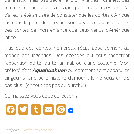
d’animaux, mais pas seulement. S’il y a des hommes, des
femmes et même de la magie, point de princesses ! J’ai
d’ailleurs été amusée de constater que les contes d’Afrique
lus dans le précédent recueil sont beaucoup plus proches
des contes de mon enfance que ceux venus d’Amérique
latine.
Plus que des contes, nombreux récits appartiennent au
monde des légendes. Des légendes qui nous racontent
l’apparition de tel au tel animal, ou d’une coutume. Mon
préféré c’est
Aquehuahuen
ou comment sont apparu les
pingouins. Une belle histoire d’amour… Je ne vous en dis
pas plus ! (en tout cas pas aujourd’hui)
Connaissez-vous cette collection ?
F
T
T
E
P
a
w
u
m
i
c
i
m
a
n
Catégorie
littérature jeunesse