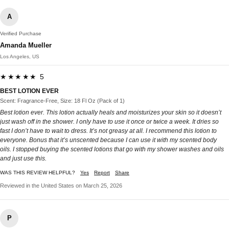
A
Verified Purchase
Amanda Mueller
Los Angeles, US
★★★★★ 5
BEST LOTION EVER
Scent: Fragrance-Free, Size: 18 Fl Oz (Pack of 1)
Best lotion ever. This lotion actually heals and moisturizes your skin so it doesn’t
just wash off in the shower. I only have to use it once or twice a week. It dries so
fast I don’t have to wait to dress. It’s not greasy at all. I recommend this lotion to
everyone. Bonus that it’s unscented because I can use it with my scented body
oils. I stopped buying the scented lotions that go with my shower washes and oils
and just use this.
WAS THIS REVIEW HELPFUL?
Yes
Report
Share
Reviewed in the United States on March 25, 2026
P