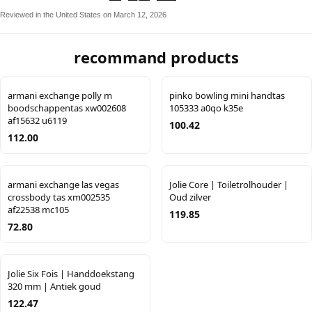
Reviewed in the United States on March 12, 2026
recommand products
armani exchange polly m
pinko bowling mini handtas
boodschappentas xw002608
105333 a0qo k35e
af15632 u6119
100.42
112.00
armani exchange las vegas
Jolie Core | Toiletrolhouder |
crossbody tas xm002535
Oud zilver
af22538 mc105
119.85
72.80
Jolie Six Fois | Handdoekstang
320 mm | Antiek goud
122.47