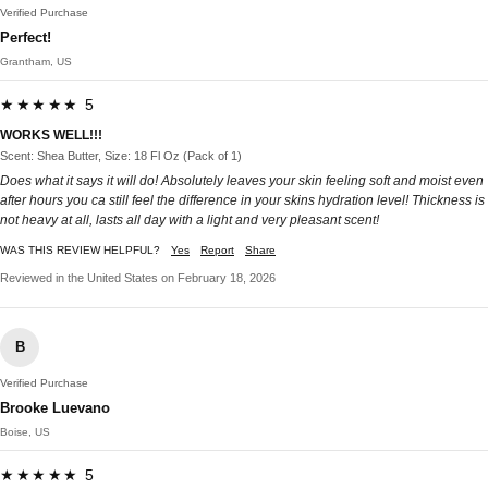
Verified Purchase
Perfect!
Grantham, US
★★★★★ 5
WORKS WELL!!!
Scent: Shea Butter, Size: 18 Fl Oz (Pack of 1)
Does what it says it will do! Absolutely leaves your skin feeling soft and moist even
after hours you ca still feel the difference in your skins hydration level! Thickness is
not heavy at all, lasts all day with a light and very pleasant scent!
WAS THIS REVIEW HELPFUL?
Yes
Report
Share
Reviewed in the United States on February 18, 2026
B
Verified Purchase
Brooke Luevano
Boise, US
★★★★★ 5