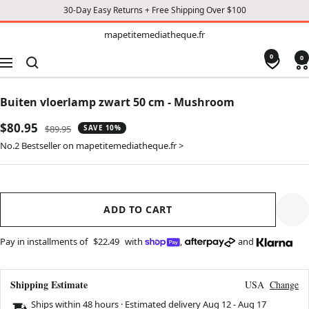
30-Day Easy Returns + Free Shipping Over $100
TO
mapetitemediatheque.fr
mapetitemediatheque.fr
CONTENT
0
0
Navigation
Buiten vloerlamp zwart 50 cm - Mushroom
Sale
$80.95
Regular
$89.95
SAVE 10%
price
price
No.2 Bestseller on mapetitemediatheque.fr >
ADD TO CART
Pay in installments of
$22.49
with
,
and
Shipping Estimate
USA
Change
Ships within 48 hours · Estimated delivery
Aug 12
-
Aug 17