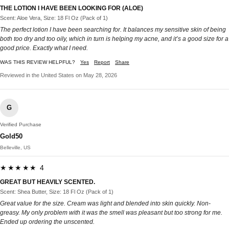
THE LOTION I HAVE BEEN LOOKING FOR (ALOE)
Scent: Aloe Vera, Size: 18 Fl Oz (Pack of 1)
The perfect lotion I have been searching for. It balances my sensitive skin of being
both too dry and too oily, which in turn is helping my acne, and it’s a good size for a
good price. Exactly what I need.
WAS THIS REVIEW HELPFUL?
Yes
Report
Share
Reviewed in the United States on May 28, 2026
G
Verified Purchase
Gold50
Belleville, US
★★★★★ 4
GREAT BUT HEAVILY SCENTED.
Scent: Shea Butter, Size: 18 Fl Oz (Pack of 1)
Great value for the size. Cream was light and blended into skin quickly. Non-
greasy. My only problem with it was the smell was pleasant but too strong for me.
Ended up ordering the unscented.