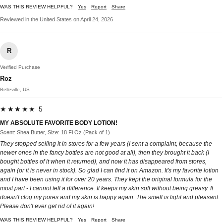
WAS THIS REVIEW HELPFUL?
Yes
Report
Share
Reviewed in the United States on April 24, 2026
R
Verified Purchase
Roz
Belleville, US
★★★★★ 5
MY ABSOLUTE FAVORITE BODY LOTION!
Scent: Shea Butter, Size: 18 Fl Oz (Pack of 1)
They stopped selling it in stores for a few years (I sent a complaint, because the
newer ones in the fancy bottles are not good at all), then they brought it back (I
bought bottles of it when it returned), and now it has disappeared from stores,
again (or it is never in stock). So glad I can find it on Amazon. It's my favorite lotion
and I have been using it for over 20 years. They kept the original formula for the
most part - I cannot tell a difference. It keeps my skin soft without being greasy. It
doesn't clog my pores and my skin is happy again. The smell is light and pleasant.
Please don't ever get rid of it again!
WAS THIS REVIEW HELPFUL?
Yes
Report
Share