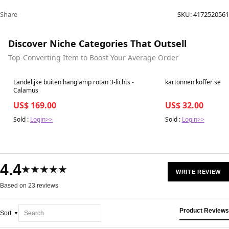
Share
SKU:
4172520561
Discover Niche Categories That Outsell
Top-Converting Item to Boost Your Average Order
Best in 7 days
Best in 7 days
Landelijke buiten hanglamp rotan 3-lichts -
kartonnen koffer set g
Calamus
US$ 169.00
US$ 32.00
Sold :
Login>>
Sold :
Login>>
4.4
★★★★★
WRITE REVIEW
Based on 23 reviews
Product Reviews
Sort