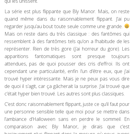
qui les unissent.
La série est plus flippante que Bly Manor. Mais, on reste
quand même dans du raisonnablement flippant. J’ai pu
regarder jusqu’au bout toute seule comme une grande.
Mais on reste dans du très classique : des fantômes qui
ressemblent à des fantômes tels qu’on a l’habitude de les
représenter. Rien de très gore (j’ai horreur du gore). Les
apparitions fantomatiques sont presque toujours
attendues, pas de quoi pousser des cris d’effroi. Ils ont
cependant une particularité, enfin l’un d’être eux, que j’ai
trouvé hyper intéressante. Mais je ne peux pas vous dire
de quoi il s’agit, car ça gâcherait la surprise. J’ai trouvé que
c’était hyper bien trouvé. Les autres sont plus classiques.
C’est donc raisonnablement flippant, juste ce qu’il faut pour
une personne sensible telle que moi pour se mettre dans
l’ambiance d’Halloween sans en perdre le sommeil. En
comparaison avec Bly Manor, je dirais que c’est
basiquement plus flippant dans la mesure où nous avons