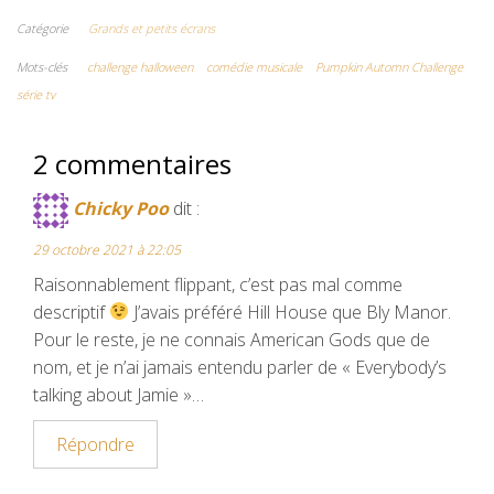
c
i
m
a
n
Catégorie
Grands et petits écrans
e
t
b
i
t
Mots-clés
challenge halloween
comédie musicale
Pumpkin Automn Challenge
série tv
b
t
l
l
e
o
e
r
r
2 commentaires
o
r
e
Chicky Poo
dit :
k
s
29 octobre 2021 à 22:05
t
Raisonnablement flippant, c’est pas mal comme
descriptif
J’avais préféré Hill House que Bly Manor.
Pour le reste, je ne connais American Gods que de
nom, et je n’ai jamais entendu parler de « Everybody’s
talking about Jamie »…
Répondre