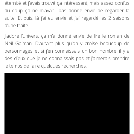
éternité et j’avais trouvé ça intéressant, mais assez confus
du coup ça ne m’avait pas donné envie de regarder la
suite. Et puis, là j’ai eu envie et j’ai regardé les 2 saisons
d’une traite.
J’adore l’univers, ça m’a donné envie de lire le roman de
Neil Gaiman. D’autant plus qu’on y croise beaucoup de
personnages et si j’en connaissais un bon nombre, il y a
des dieux que je ne connaissais pas et j’aimerais prendre
le temps de faire quelques recherches.