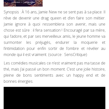
Synopsis : À 16 ans, Jamie New ne se sent pas à sa place. Il
rêve de devenir une drag queen et d’en faire son métier.
Jamie ignore à quoi ressemblera son avenir, mais une
chose est sûre : il fera sensation ! Encouragé par sa mère,
qui l’adore, et par ses merveilleux amis, le jeune homme va
surmonter les préjugés, endurer la moquerie et
l’intimidation pour enfin sortir de l’ombre et révéler au
monde qui il est vraiment. (source : SensCritique)
Les comédies musicales ce n’est vraiment pas ma tasse de
thé, mais j’ai passé un bon moment. C’est une jolie histoire,
pleine de bons sentiments avec un happy end et de
bonnes énergies.