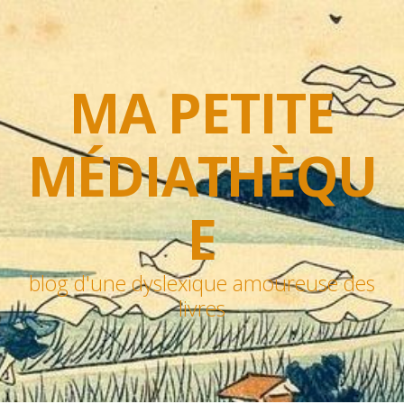
MA PETITE
MÉDIATHÈQU
E
blog d'une dyslexique amoureuse des
livres