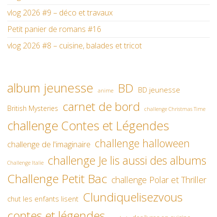
vlog 2026 #9 – déco et travaux
Petit panier de romans #16
vlog 2026 #8 – cuisine, balades et tricot
album jeunesse
BD
BD jeunesse
anime
carnet de bord
British Mysteries
challenge Christmas Time
challenge Contes et Légendes
challenge halloween
challenge de l'imaginaire
challenge Je lis aussi des albums
Challenge Italie
Challenge Petit Bac
challenge Polar et Thriller
Clundiquelisezvous
chut les enfants lisent
contes et légendes