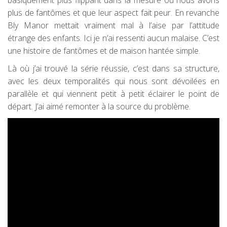
plus de fantômes et que leur aspect fait peur. En revanche
Bly Manor mettait vraiment mal à l’aise par l’attitude
étrange des enfants. Ici je n’ai ressenti aucun malaise. C’est
une histoire de fantômes et de maison hantée simple.
Là où j’ai trouvé la série réussie, c’est dans sa structure,
avec les deux temporalités qui nous sont dévoilées en
parallèle et qui viennent petit à petit éclairer le point de
départ. J’ai aimé remonter à la source du problème.