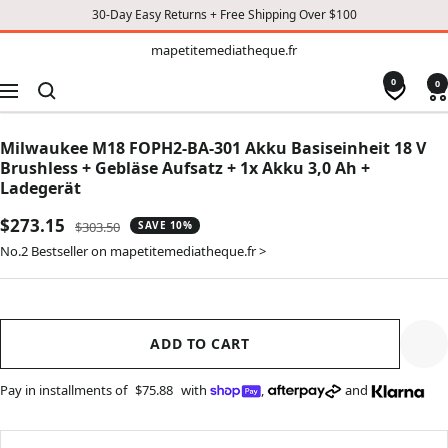
30-Day Easy Returns + Free Shipping Over $100
TO
mapetitemediatheque.fr
mapetitemediatheque.fr
CONTENT
0
0
Navigation
Milwaukee M18 FOPH2-­BA-301 Akku Basiseinheit 18 V
Brushless + Gebläse Aufsatz + 1x Akku 3,0 Ah +
Ladegerät
Sale
$273.15
Regular
$303.50
SAVE 10%
price
price
No.2 Bestseller on mapetitemediatheque.fr >
ADD TO CART
Pay in installments of
$75.88
with
,
and