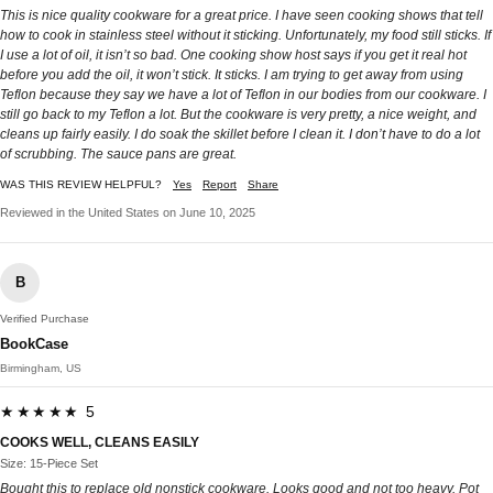
This is nice quality cookware for a great price. I have seen cooking shows that tell
how to cook in stainless steel without it sticking. Unfortunately, my food still sticks. If
I use a lot of oil, it isn’t so bad. One cooking show host says if you get it real hot
before you add the oil, it won’t stick. It sticks. I am trying to get away from using
Teflon because they say we have a lot of Teflon in our bodies from our cookware. I
still go back to my Teflon a lot. But the cookware is very pretty, a nice weight, and
cleans up fairly easily. I do soak the skillet before I clean it. I don’t have to do a lot
of scrubbing. The sauce pans are great.
WAS THIS REVIEW HELPFUL?
Yes
Report
Share
Reviewed in the United States on June 10, 2025
B
Verified Purchase
BookCase
Birmingham, US
★★★★★ 5
COOKS WELL, CLEANS EASILY
Size: 15-Piece Set
Bought this to replace old nonstick cookware. Looks good and not too heavy. Pot