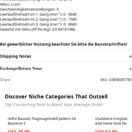
Akku: Li-ion
Geschwindigkeitseinstellungen: 3
Leerlaufdrehzahl im 1. Gang (min⁻¹): 0 - 6640
Leerlaufdrehzahl im 2. Gang (min⁻¹): 0 - 7560
Leerlaufdrehzahl im 3. Gang (min⁻¹): 0 - 8680
Gewicht mit Akku (EPTA) (kg): 3,9 (M18 FB8)
Bei gewerblicher Nutzung beachten Sie bitte die Bauvorschriften!
Shipping Notes
Exchange/Return Notes
Share
SKU:
43858387787
Discover Niche Categories That Outsell
Top-Converting Item to Boost Your Average Order
Best in 7 days
Best in 7 days
reifra Bausatz Flugzeugmodell Junkers 24
insalatiera irregolare 
Bauserie 3
este home tivoli face 
US$ 28.80
US$ 62.90