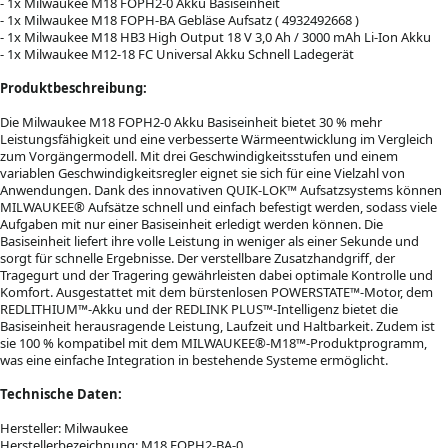
- 1x Milwaukee M18 FOPH2-­0 Akku Basiseinheit
- 1x Milwaukee M18 FOPH-­BA Gebläse Aufsatz ( 4932492668 )
- 1x Milwaukee M18 HB3 High Output 18 V 3,0 Ah / 3000 mAh Li-Ion Akku
- 1x Milwaukee M12-18 FC Universal Akku Schnell Ladegerät
Produktbeschreibung:
Die Milwaukee M18 FOPH2-0 Akku Basiseinheit bietet 30 % mehr
Leistungsfähigkeit und eine verbesserte Wärmeentwicklung im Vergleich
zum Vorgängermodell. Mit drei Geschwindigkeitsstufen und einem
variablen Geschwindigkeitsregler eignet sie sich für eine Vielzahl von
Anwendungen. Dank des innovativen QUIK-LOK™ Aufsatzsystems können
MILWAUKEE® Aufsätze schnell und einfach befestigt werden, sodass viele
Aufgaben mit nur einer Basiseinheit erledigt werden können. Die
Basiseinheit liefert ihre volle Leistung in weniger als einer Sekunde und
sorgt für schnelle Ergebnisse. Der verstellbare Zusatzhandgriff, der
Tragegurt und der Tragering gewährleisten dabei optimale Kontrolle und
Komfort. Ausgestattet mit dem bürstenlosen POWERSTATE™-Motor, dem
REDLITHIUM™-Akku und der REDLINK PLUS™-Intelligenz bietet die
Basiseinheit herausragende Leistung, Laufzeit und Haltbarkeit. Zudem ist
sie 100 % kompatibel mit dem MILWAUKEE®-M18™-Produktprogramm,
was eine einfache Integration in bestehende Systeme ermöglicht.
Technische Daten:
Hersteller: Milwaukee
Herstellerbezeichnung: M18 FOPH2-­BA-0