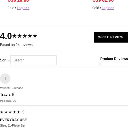
Sold :
Login>>
Sold :
Login>>
4.0
★★★★★
WRITE REVIEW
Based on 24 reviews
Product Reviews
Sort
T
Verified Purchase
Travis H
Phoenix, US
★★★★★ 5
EVERYDAY USE
Size: 11-Piece Set