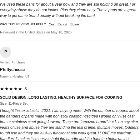
I've used these pans for about a year now and they are still holding up great. For
everyday abuse they do not faulter. Plus they clean easy. These pans are a great
way to get name brand quality without breaking the bank.
WAS THIS REVIEW HELPFUL?
Yes
Report
Share
Reviewed in the United States on May 10, 2026
P
Verified Purchase
Phillycheese
Natrona Heights, US
★★★★★ 5
SOLID DESIGN, LONG LASTING, HEALTHY SURFACE FOR COOKING
Size: 11-Piece Set
I bought this exact set in 2021. I am buying more. With the number of reports about
the dangers of pans made with non stick coating I decided i would only use cast
iron or stainless steel going forward. These are “amazon brand” but I can say after
years of use and abuse they are standing the test of time. Multiple moves, toddlers,
rough use and they are all fully functional and work great. I LOVE the teardrop
handles. It makes it so easy to hold the handle and the hanging holes on the