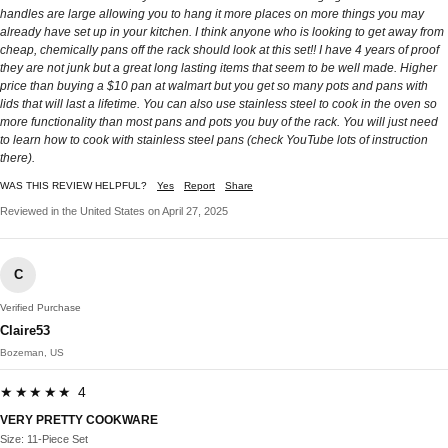
handles are large allowing you to hang it more places on more things you may
already have set up in your kitchen. I think anyone who is looking to get away from
cheap, chemically pans off the rack should look at this set!! I have 4 years of proof
they are not junk but a great long lasting items that seem to be well made. Higher
price than buying a $10 pan at walmart but you get so many pots and pans with
lids that will last a lifetime. You can also use stainless steel to cook in the oven so
more functionality than most pans and pots you buy of the rack. You will just need
to learn how to cook with stainless steel pans (check YouTube lots of instruction
there).
WAS THIS REVIEW HELPFUL?
Yes
Report
Share
Reviewed in the United States on April 27, 2025
C
Verified Purchase
Claire53
Bozeman, US
★★★★★ 4
VERY PRETTY COOKWARE
Size: 11-Piece Set