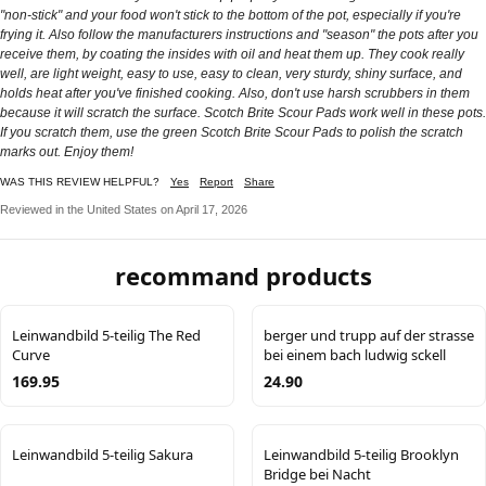
"non-stick" and your food won't stick to the bottom of the pot, especially if you're
frying it. Also follow the manufacturers instructions and "season" the pots after you
receive them, by coating the insides with oil and heat them up. They cook really
well, are light weight, easy to use, easy to clean, very sturdy, shiny surface, and
holds heat after you've finished cooking. Also, don't use harsh scrubbers in them
because it will scratch the surface. Scotch Brite Scour Pads work well in these pots.
If you scratch them, use the green Scotch Brite Scour Pads to polish the scratch
marks out. Enjoy them!
WAS THIS REVIEW HELPFUL?
Yes
Report
Share
Reviewed in the United States on April 17, 2026
recommand products
Leinwandbild 5-teilig The Red
berger und trupp auf der strasse
Curve
bei einem bach ludwig sckell
169.95
24.90
Leinwandbild 5-teilig Sakura
Leinwandbild 5-teilig Brooklyn
Bridge bei Nacht