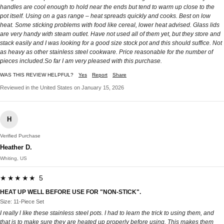
handles are cool enough to hold near the ends but tend to warm up close to the
pot itself. Using on a gas range – heat spreads quickly and cooks. Best on low
heat. Some sticking problems with food like cereal, lower heat advised. Glass lids
are very handy with steam outlet. Have not used all of them yet, but they store and
stack easily and I was looking for a good size stock pot and this should suffice. Not
as heavy as other stainless steel cookware. Price reasonable for the number of
pieces included.So far I am very pleased with this purchase.
WAS THIS REVIEW HELPFUL?
Yes
Report
Share
Reviewed in the United States on January 15, 2026
H
Verified Purchase
Heather D.
Whiting, US
★★★★★ 5
HEAT UP WELL BEFORE USE FOR "NON-STICK".
Size: 11-Piece Set
I really l Iike these stainless steel pots. I had to learn the trick to using them, and
that is to make sure they are heated up properly before using. This makes them