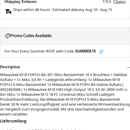
Shipping Estimate
USA
Change
Ships within 48 hours · Estimated delivery
Aug 10
-
Aug 15
Promo Codes Available:
For Your Every Summer RSVP, with Code:
SUMMER15
📋
Description
Milwaukee M18 FOPH2-­BA-301 Akku Basiseinheit 18 V Brushless + Gebläse
Aufsatz + 1x Akku 3,0 Ah + LadegerätLieferumfang: 1x Milwaukee M18
FOPH2 0 Akku Basiseinheit 1x Milwaukee M18 FOPH BA Geblse Aufsatz (
4932492668 ) 1x Milwaukee M18 HB3 High Output 18 V 3,0 Ah 3000 mAh Li
Ion Akku 1x Milwaukee M12 18 FC Universal Akku Schnell Ladegert
Produktbeschreibung: Die Milwaukee M18 FOPH2 0 Akku Basiseinheit
bietet 30 % mehr Leistungsfhigkeit und eine verbesserte Wrmeentwicklung
im Vergleich zum Vorgngermodell. Mit drei Geschwindigkeitsstufen und
einem variablen
Lieferumfang: