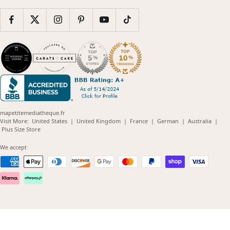
mapetitemediatheque.fr
(opens
(opens
(opens
(opens
(opens
Visit More:
United States
|
United Kingdom
|
France
|
German
|
Australia
|
(opens
in
in
in
in
in
Plus Size Store
in
new
new
new
new
new
new
window)
window)
window)
window)
windo
We accept
window)