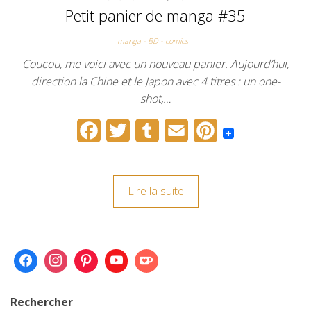
Petit panier de manga #35
manga - BD - comics
Coucou, me voici avec un nouveau panier. Aujourd’hui,
direction la Chine et le Japon avec 4 titres : un one-
shot,…
F
T
T
E
P
a
w
u
m
i
c
i
m
a
n
Lire la suite
e
t
b
i
t
b
t
l
l
e
o
e
r
r
o
r
e
k
s
Rechercher