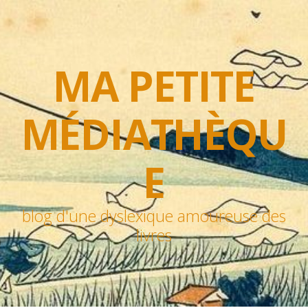
MA PETITE
MÉDIATHÈQU
E
blog d'une dyslexique amoureuse des
livres