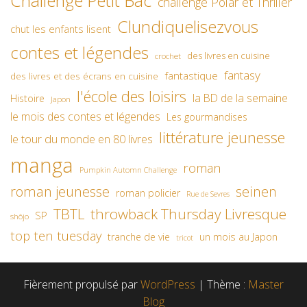
Challenge Petit Bac
challenge Polar et Thriller
Clundiquelisezvous
chut les enfants lisent
contes et légendes
des livres en cuisine
crochet
fantasy
fantastique
des livres et des écrans en cuisine
l'école des loisirs
la BD de la semaine
Histoire
Japon
le mois des contes et légendes
Les gourmandises
littérature jeunesse
le tour du monde en 80 livres
manga
roman
Pumpkin Automn Challenge
roman jeunesse
seinen
roman policier
Rue de Sevres
TBTL
throwback Thursday Livresque
SP
shôjo
top ten tuesday
un mois au Japon
tranche de vie
tricot
Fièrement propulsé par
WordPress
|
Thème :
Master
Blog