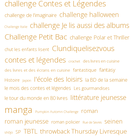
challenge Contes et Légendes
challenge halloween
challenge de l'imaginaire
challenge Je lis aussi des albums
Challenge Italie
Challenge Petit Bac
challenge Polar et Thriller
Clundiquelisezvous
chut les enfants lisent
contes et légendes
des livres en cuisine
crochet
fantasy
fantastique
des livres et des écrans en cuisine
l'école des loisirs
la BD de la semaine
Histoire
Japon
le mois des contes et légendes
Les gourmandises
littérature jeunesse
le tour du monde en 80 livres
manga
roman
Pumpkin Automn Challenge
roman jeunesse
seinen
roman policier
Rue de Sevres
TBTL
throwback Thursday Livresque
SP
shôjo