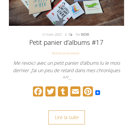
12 mars 2022
6
Par
BIDIB
Petit panier d’albums #17
littérature jeunesse
Me revoici avec un petit panier d’albums lu le mois
dernier. J’ai un peu de retard dans mes chroniques
^^’…
F
T
T
E
P
a
w
u
m
i
c
i
m
a
n
Lire la suite
e
t
b
i
t
b
t
l
l
e