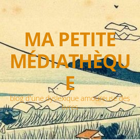
MA PETITE
MÉDIATHÈQU
E
blog d'une dyslexique amoureuse des
livres