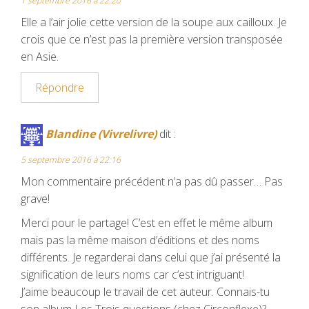
1 septembre 2016 à 22:20
t
Elle a l’air jolie cette version de la soupe aux cailloux. Je
crois que ce n’est pas la première version transposée
en Asie.
Répondre
Blandine (Vivrelivre)
dit :
5 septembre 2016 à 22:16
Mon commentaire précédent n’a pas dû passer… Pas
grave!
Merci pour le partage! C’est en effet le même album
mais pas la même maison d’éditions et des noms
différents. Je regarderai dans celui que j’ai présenté la
signification de leurs noms car c’est intriguant!
J’aime beaucoup le travail de cet auteur. Connais-tu
son album Les Trois questions (chez Circonflexe)?