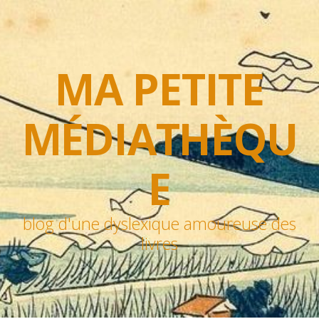
MA PETITE
MÉDIATHÈQU
E
blog d'une dyslexique amoureuse des
livres