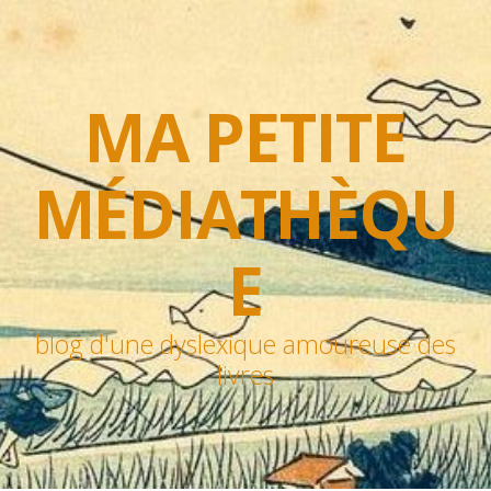
MA PETITE
MÉDIATHÈQU
E
blog d'une dyslexique amoureuse des
livres