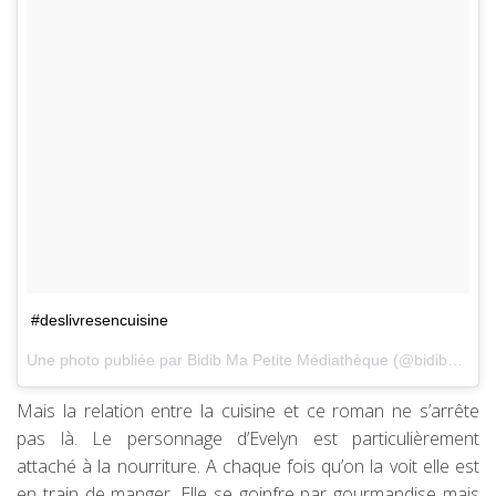
#deslivresencuisine
Une photo publiée par Bidib Ma Petite Médiathèque (@bidibmpm) le
Mais la relation entre la cuisine et ce roman ne s’arrête
pas là. Le personnage d’Evelyn est particulièrement
attaché à la nourriture. A chaque fois qu’on la voit elle est
en train de manger. Elle se goinfre par gourmandise mais