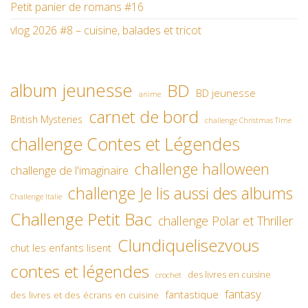
Petit panier de romans #16
vlog 2026 #8 – cuisine, balades et tricot
album jeunesse
BD
BD jeunesse
anime
carnet de bord
British Mysteries
challenge Christmas Time
challenge Contes et Légendes
challenge halloween
challenge de l'imaginaire
challenge Je lis aussi des albums
Challenge Italie
Challenge Petit Bac
challenge Polar et Thriller
Clundiquelisezvous
chut les enfants lisent
contes et légendes
des livres en cuisine
crochet
fantasy
fantastique
des livres et des écrans en cuisine