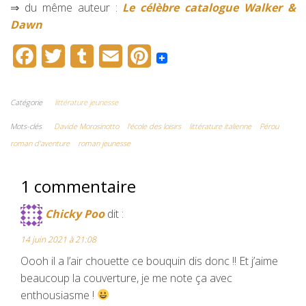
⇒ du même auteur :
Le célèbre catalogue Walker &
Dawn
F
T
T
E
P
a
w
u
m
i
c
i
m
a
n
Catégorie
littérature jeunesse
e
t
b
i
t
Mots-clés
Davide Morosinotto
l'école des loisirs
littérature italienne
Pérou
roman d'aventure
roman jeunesse
b
t
l
l
e
o
e
r
r
1 commentaire
o
r
e
Chicky Poo
dit :
k
s
14 juin 2021 à 21:08
t
Oooh il a l’air chouette ce bouquin dis donc !! Et j’aime
beaucoup la couverture, je me note ça avec
enthousiasme !