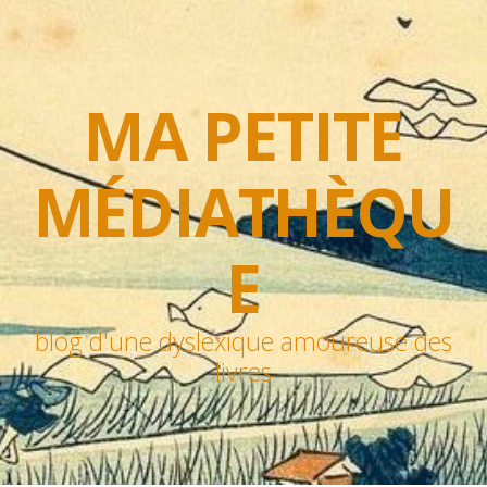
MA PETITE
MÉDIATHÈQU
E
blog d'une dyslexique amoureuse des
livres