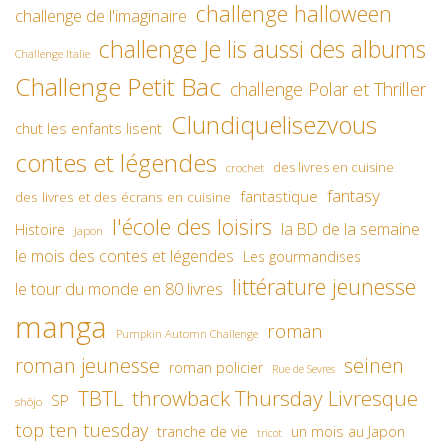
challenge halloween
challenge de l'imaginaire
challenge Je lis aussi des albums
Challenge Italie
Challenge Petit Bac
challenge Polar et Thriller
Clundiquelisezvous
chut les enfants lisent
contes et légendes
des livres en cuisine
crochet
fantasy
fantastique
des livres et des écrans en cuisine
l'école des loisirs
la BD de la semaine
Histoire
Japon
le mois des contes et légendes
Les gourmandises
littérature jeunesse
le tour du monde en 80 livres
manga
roman
Pumpkin Automn Challenge
roman jeunesse
seinen
roman policier
Rue de Sevres
TBTL
throwback Thursday Livresque
SP
shôjo
top ten tuesday
un mois au Japon
tranche de vie
tricot