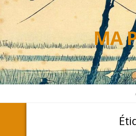
MA P
Éti