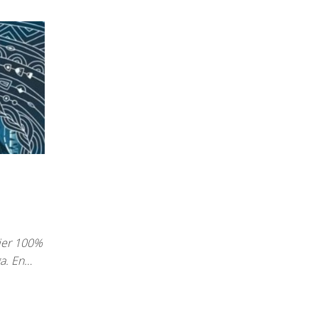
nier 100%
ga. En…