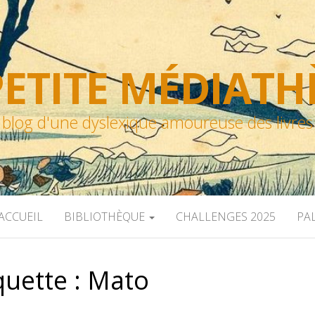
ETITE MÉDIAT
blog d'une dyslexique amoureuse des livres
ACCUEIL
BIBLIOTHÈQUE
CHALLENGES 2025
PA
quette :
Mato