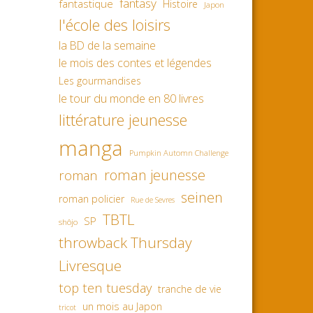
fantasy
fantastique
Histoire
Japon
l'école des loisirs
la BD de la semaine
le mois des contes et légendes
Les gourmandises
le tour du monde en 80 livres
littérature jeunesse
manga
Pumpkin Automn Challenge
roman jeunesse
roman
seinen
roman policier
Rue de Sevres
TBTL
SP
shôjo
throwback Thursday
Livresque
top ten tuesday
tranche de vie
un mois au Japon
tricot