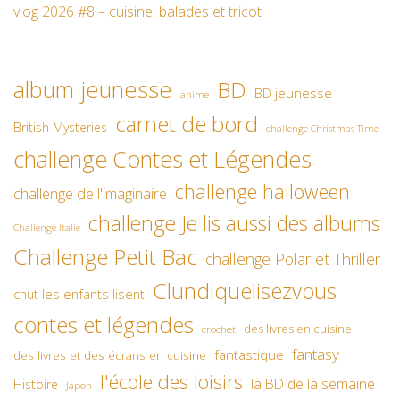
vlog 2026 #8 – cuisine, balades et tricot
album jeunesse
BD
BD jeunesse
anime
carnet de bord
British Mysteries
challenge Christmas Time
challenge Contes et Légendes
challenge halloween
challenge de l'imaginaire
challenge Je lis aussi des albums
Challenge Italie
Challenge Petit Bac
challenge Polar et Thriller
Clundiquelisezvous
chut les enfants lisent
contes et légendes
des livres en cuisine
crochet
fantasy
fantastique
des livres et des écrans en cuisine
l'école des loisirs
la BD de la semaine
Histoire
Japon