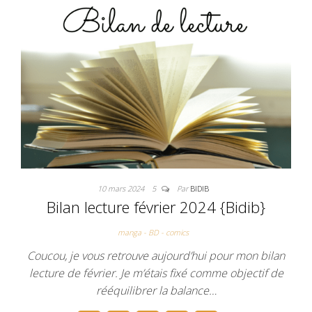
o
r
e
k
s
t
10 mars 2024
5
Par
BIDIB
Bilan lecture février 2024 {Bidib}
manga - BD - comics
Coucou, je vous retrouve aujourd’hui pour mon bilan
lecture de février. Je m’étais fixé comme objectif de
rééquilibrer la balance…