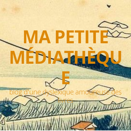
MA PETITE
MÉDIATHÈQU
E
blog d'une dyslexique amoureuse des
livres