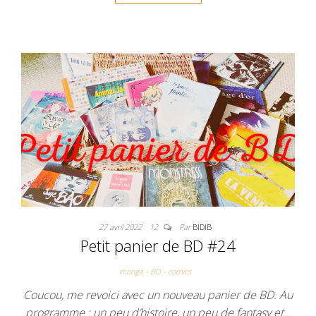
b
t
l
l
e
o
e
r
r
o
r
e
k
s
t
27 avril 2022
12
Par
BIDIB
Petit panier de BD #24
manga - BD - comics
Coucou, me revoici avec un nouveau panier de BD. Au
programme : un peu d’histoire, un peu de fantasy et…