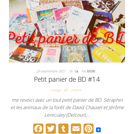
o
r
e
k
s
t
29 septembre 2021
16
Par
BIDIB
Petit panier de BD #14
manga - BD - comics
me revoici avec un tout petit panier de BD. Séraphin
et les animaux de la forêt de David Chauvel et Jérôme
Lereculey (Delcourt,…
F
T
T
E
P