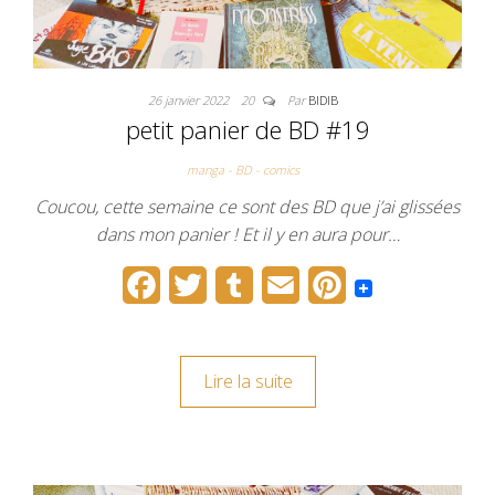
26 janvier 2022
20
Par
BIDIB
petit panier de BD #19
manga - BD - comics
Coucou, cette semaine ce sont des BD que j’ai glissées
dans mon panier ! Et il y en aura pour…
F
T
T
E
P
a
w
u
m
i
c
i
m
a
n
Lire la suite
e
t
b
i
t
b
t
l
l
e
o
e
r
r