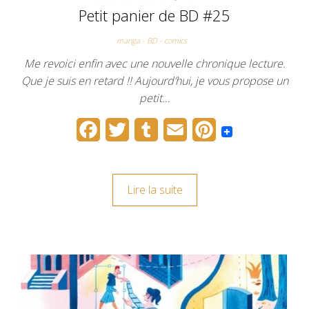
Petit panier de BD #25
manga - BD - comics
Me revoici enfin avec une nouvelle chronique lecture.
Que je suis en retard !! Aujourd’hui, je vous propose un
petit…
F
T
T
E
P
a
w
u
m
i
c
i
m
a
n
Lire la suite
e
t
b
i
t
b
t
l
l
e
o
e
r
r
o
r
e
k
s