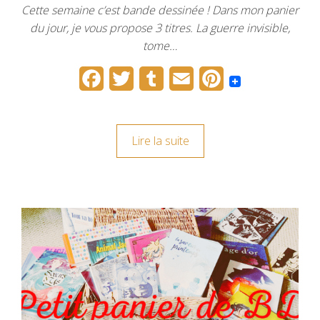
Cette semaine c’est bande dessinée ! Dans mon panier
du jour, je vous propose 3 titres. La guerre invisible,
tome…
F
T
T
E
P
a
w
u
m
i
c
i
m
a
n
Lire la suite
e
t
b
i
t
b
t
l
l
e
o
e
r
r
o
r
e
k
s
t