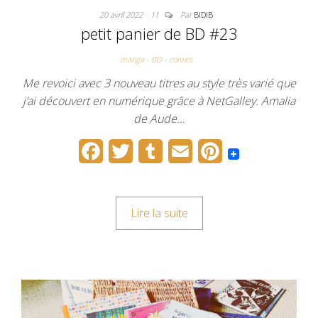
20 avril 2022
11
Par
BIDIB
petit panier de BD #23
manga - BD - comics
Me revoici avec 3 nouveau titres au style très varié que
j’ai découvert en numérique grâce à NetGalley. Amalia
de Aude…
F
T
T
E
P
a
w
u
m
i
c
i
m
a
n
Lire la suite
e
t
b
i
t
b
t
l
l
e
o
e
r
r
o
r
e