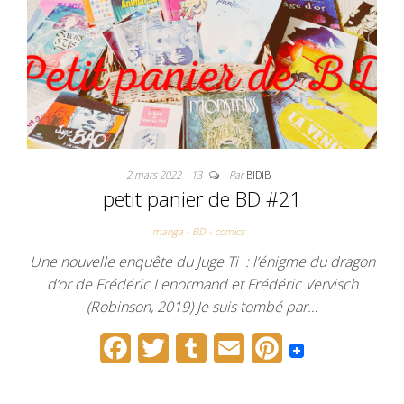
k
s
t
2 mars 2022
13
Par
BIDIB
petit panier de BD #21
manga - BD - comics
Une nouvelle enquête du Juge Ti : l’énigme du dragon
d’or de Frédéric Lenormand et Frédéric Vervisch
(Robinson, 2019) Je suis tombé par…
F
T
T
E
P
a
w
u
m
i