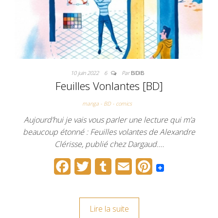
t
10 juin 2022
6
Par
BIDIB
Feuilles Vonlantes [BD]
manga - BD - comics
Aujourd’hui je vais vous parler une lecture qui m’a
beaucoup étonné : Feuilles volantes de Alexandre
Clérisse, publié chez Dargaud.…
F
T
T
E
P
a
w
u
m
i
c
i
m
a
n
Lire la suite
e
t
b
i
t